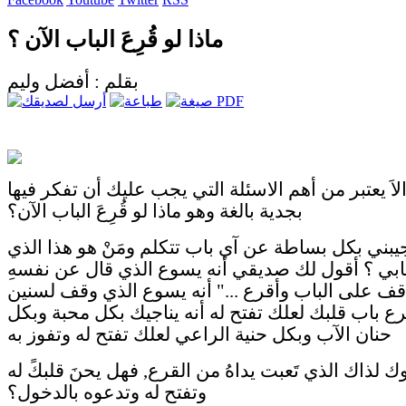
ماذا لو قُرِعَ الباب الآن ؟
بقلم : أفضل وليم
اَ يعتبر من أهم الاسئلة التي يجب عليك أن تفكر فيها
بجدية بالغة وهو ماذا لو قُرِعَ الباب الآن؟
يبني بكل بساطة عن آي باب تتكلم ومَنْ هو هذا الذي
ابي ؟ أقول لك صديقي أنه يسوع الذي قال عن نفسهِ
اقف على الباب وأقرع ..." أنه يسوع الذي وقف لسنين
ع باب قلبك لعلك تفتح له أنه يناجيك بكل محبة وبكل
حنان الآب وبكل حنية الراعي لعلك تفتح له وتفوز به
ك لذاك الذي تَعبت يداهُ من القرع, فهل يحنَ قلبكً له
وتفتح له وتدعوه بالدخول؟