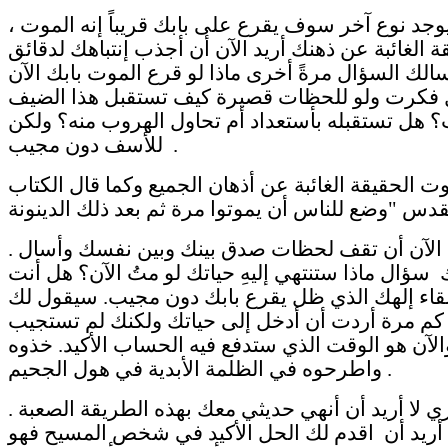
وجد نوع آخر سوف يقرع على بابك قريباً إنه الموت ،
ة الغائبة عن ذهنك أريد الآن أن أجذب إنتباهك لدقائق
سالك السؤال مرةً أخرى ماذا لو قرع الموت بابك الآن
فكرت ولو للحظات قصيرة كيف تستقبل هذا الضيف
 هل تستقبله بأستعداد أم تحاول الهروب منه؟ ولكن
للأسف دون مجيب .
وت الحقيقة الغائبة عن أذهان الجميع وكما قال الكتاب
. أدعوك الآن أن تقف لحظات صدق بينك وبين نفسك وأسال
ؤال ماذا ستنتهي إليهِ حياتك لو متُ الآن؟ هل أنت
قاء إلهك الذي ظل يقرع بابك دون مجيب. سيقول لك
ً كم مرة أردت أن أدخل إلى حياتك ولكنك لم تستجيب
الآن هو الوقت الذي ستدفع فيه الحساب الأكيد. خذوه
واطرحوه في الظلمة الأبدية في هول الجحيم.
 لا أريد أن أنهي حديثي معك بهذه الطريقة الصعبة .
أريد أن اقدم لك الحل الأكيد في شخص المسيح فهو