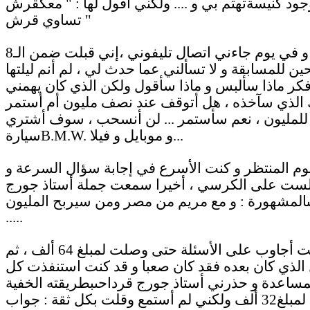
جود كنيسةتهتم بي و .... ولكني أقول لها : " معكقرش
تساوي قرش "
و في يوم جاءني اتصال تليفوني ،إني قبلت ضمن الـ8
 للمسابقة و لا تسألني عما حدث لي ، لم أنم ليلتها
كر ماذا سألبس و ماذا سأقول ولكن الذي كان يهمني
 الذي سآخذه ، هل أتوقف عند نصف مليون أم أستمر
للمليون ، نعم سأستمر ... لن أنسحب ، سوف أشتري
سيارةB.M.W. و موبايل و فيلا...
يوم المنتظر و كنت الأسرع في إجابة سؤال السرعة و
ست على الكرسي ، أخيرا سمعت جملة أستاذ جورج
المشهورة : و مع مريم من مصر ومن سيربح المليون
.....
و ظللت أجاوب على الأسئلة حتى وصلت لمبلغ 64 ألف ، ثم
الذي كان بعده فقد كان صعبا و قد كنت استنفذت كل
مساعدة و حذرني أستاذ جورج قرداحىبطريقته الخفية
لئلا أرجع لمبلغ32 ألف ولكني لم أستمع وقلت بكل ثقة : جواب