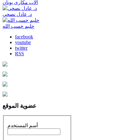
الاب مكارى يونان
د. عادل نصحى
حليم حسب الله
facebook
youtube
twitter
RSS
عضوية الموقع
أسم المستخدم