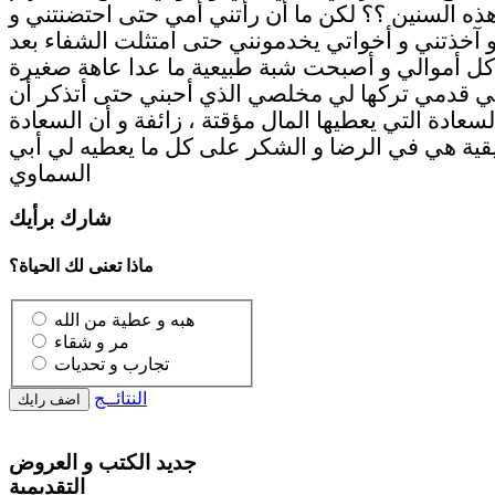
ذه السنين ؟؟ لكن ما أن رأتني أمي حتى احتضنتني و
و آخذتني و أخواتي يخدمونني حتى امتثلت الشفاء بعد
ل أموالي و أصبحت شبة طبيعية ما عدا عاهة صغيرة
 قدمي تركها لي مخلصي الذي أحبني حتى أتذكر أن
لسعادة التي يعطيها المال مؤقتة ، زائفة و أن السعادة
قية هي في الرضا و الشكر على كل ما يعطيه لي أبي
السماوي
شارك برأيك
ماذا تعنى لك الحياة؟
هبه و عطية من الله
مر و شقاء
تجارب و تحديات
النتائــج
جديد الكتب و العروض
التقديمية