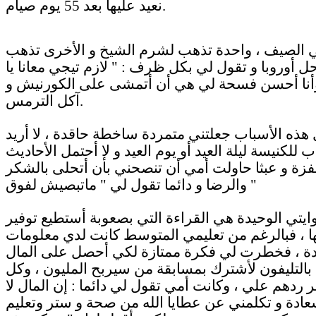
نعيد عليها بعد 55 يوم صيام.
 الصيف ، واحدة تذهب لشرم الشيخ و الأخرى تذهب
 أوروبا و تقول لي بكل ظرف : " لازم تيجي معانا يا
أنا أحسن فسحة لي هي أن أتمشى على الكورنيش و
آكل الترمس.
هذه الأسباب جعلتني متمردة ساخطة حاقدة ، لا أريد
ب للكنيسة ليلة العيد أو يوم العيد و لا أحتمل الأحاديث
زة و عبثا حاولت أمي أن تنصحني بأن أتحلى بالشكر
والرضا و دائما تقول لي " ماتبصيش لفوق "
ايتي الوحيدة هي القراءة التي بصعوبة أستطيع توفير
ها ، فبالرغم من تعليمي المتوسط كانت لدي معلومات
دة ، فخطرت لي فكرة ممتازة لكي أحصل على المال
بالتليفون لأشترك بمسابقة من سيربح المليون ، وكل
 ردهم علي ، وكانت أمي تقول لي دائما : إن المال لا
ادة و تكلمني عن عطايا الله من صحة و ستر وتعليم