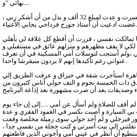
نهائي "و....
و خسرت و عدت لمبلغ 32 ألف و بدل من أن أشكر ربي ،
غضبت ادعيت أن أستاذ جورج قرداحي يحابي الأغنياء.
ا تمالكت نفسي ، قررت أن أقطع كل علاقة لي بأهلي
، لكي لا يقف مظهرهم و منزلهم عائق في مستقبلي و
 ،ولم أستجب لتوسلات أمي المسكينة في أن تعرف
عنواني رغم تأكيدها إنهم لا يردون منيقرشا واحدا.
اهرة استأجرت شقة في حيراق و عرفت الطريق إلي
دق ذات الخمسة نجوم و التف حولي أناس كثيرون من
لم أقف للصلاة ولم أسأل عن أمي .....إلى إن جاء يوم
 بي السيارة و أصبت بكسر في العمود الفقري و عدة
 فيرجلي و لم أجد حولي سوى زميلة مخلصة وقفت
 نقلتني إلى بيت أسرتي و كنت خجلة من نفسي جدا ،
تطيع أن أنظر في عيني أمي وأخوتي الذين قاطعتهم