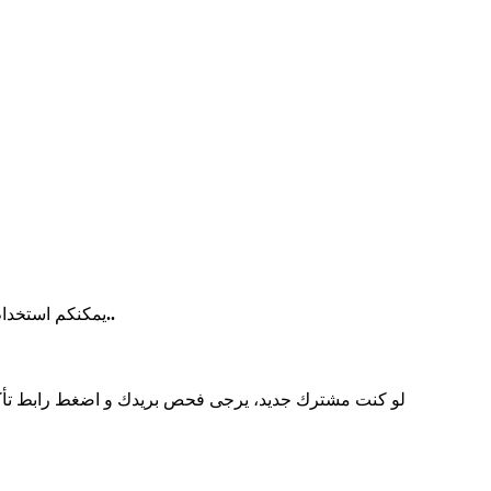
للاشتراك بنشرة اخبار الموقع يرجى ادخال بريد اليكترونى صحيح..
يمكنكم استخدام 
لو كنت مشترك جديد، يرجى فحص بريدك و اضغط رابط تأك