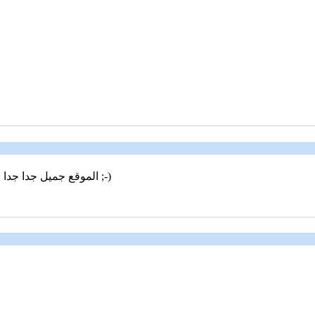
الموقع جميل جدا جدا بس ناقصه مواضيع شبابيه والرب يبارك حياتكم وسلام المسيح معكم ;-)