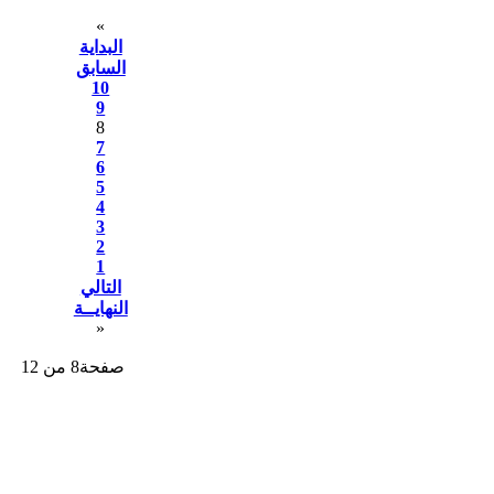
«
البداية
السابق
10
9
8
7
6
5
4
3
2
1
التالي
النهايــة
»
صفحة8 من 12