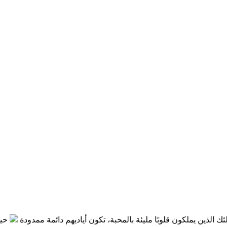
ن يملكون قلوبًا مليئة بالمحبة، تكون أياديهم دائمة ممدودة
حين نصغي ب