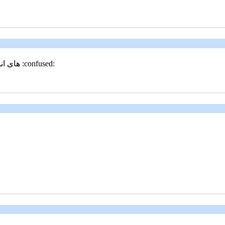
هاى انا الفريد انا بحبوكو اوى وانا عاوزكو تكونى اصحابى لانى محتاج اصدقاء :confused: