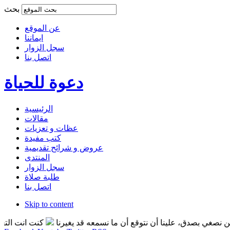
بحث
عن الموقع
ايماننا
سجل الزوار
اتصل بنا
دعوة للحياة
الرئيسية
مقالات
عظات و تعزيات
كتب مفيدة
عروض و شرائح تقديمية
المنتدى
سجل الزوار
طلبة صلاة
اتصل بنا
Skip to content
صدق، علينا أن نتوقع أن ما نسمعه قد يغيرنا
كنت انت التغير الذي ت