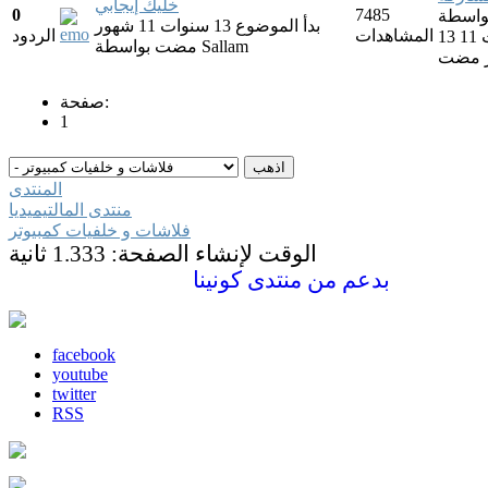
خليك إيجابي
0
7485
بدأ الموضوع 13 سنوات 11 شهور
المشاهدات
الردود
13 سنوات 11
Sallam
بواسطة
مضت
 مضت
صفحة:
1
المنتدى
منتدى المالتيميديا
فلاشات و خلفيات كمبيوتر
الوقت لإنشاء الصفحة: 1.333 ثانية
بدعم من
منتدى كونينا
facebook
youtube
twitter
RSS