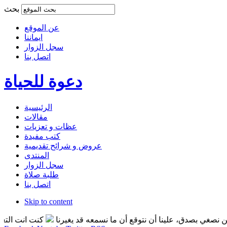
بحث
عن الموقع
ايماننا
سجل الزوار
اتصل بنا
دعوة للحياة
الرئيسية
مقالات
عظات و تعزيات
كتب مفيدة
عروض و شرائح تقديمية
المنتدى
سجل الزوار
طلبة صلاة
اتصل بنا
Skip to content
دق، علينا أن نتوقع أن ما نسمعه قد يغيرنا
كنت انت التغير الذي تر