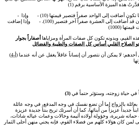
- فإذا هي أضافت إلى صلاح القلب جمالاً، فإنها تكون أضافت إلى الواحد صفراً فتصير قيمتها (10) - وإذا
أضافت إلى هاتين الصفتين عقلاً راجحاً فتكون قد أضافت إلى العشرة صفراً آخر فتصير (100). - وإذا إضافت
ه القيم، وبدونه تكون كل صفات المرأة ومزاياها
أصفاراً بجوار
من يقترن بالشريك يقترن باسرته أيضا : قال أحدهم: لا يمكن أن نتصور أن إنساناً عاقلاً يغفل عن أنه عندما
(أ-4)
ً في حياة زوجته، وستؤثر حتماً في
(3)
بعائلة بالزواج إما أن تضع نفسك في وجه المدفع، في وجه عائلة
ً جديداً عزيزاً من أبنائها، كما أن أسرتك تربح بنتاً جديدة عزيزة
نت حماته شريرة، وخؤولة أولاده أثيمة وخالات وعمات عياله شاذات،
بى لمن كان هؤلاء كلهم من فضلاء القوم، فإنه يجني منهن أحلى الثمار