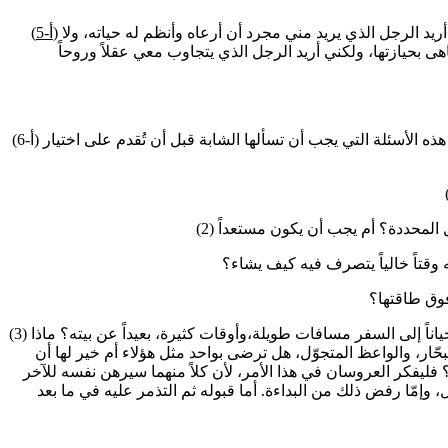
الرجل الذي تريده الفتاة : قالت فتاة: إنني لا أريد الرجل الذي يريد مني مجرد أن أرعاه وأنظم له حياته، ولا
(أ-5)
هى بحيازتها، ولكني أريد الرجل الذي يتجاوب معي عقلاً وروحاً
(أ-6) اسئلة للفتاة عن شريك الحياة : وضع أحدهم هذه الأسئلة التي يجب أن تسألها الشابة قبل أن تُقدم على اختيار
ـل المحددة؟ أم يجب أن يكون مستعداً
وقتاً خالياً يتصرف فيه كيف يشاء؟
وق طاقتها؟
(3) هل يقوم بعمله في مكان واحد؟ أم يضطر أحياناً إلى السفر مسافات طويلة،وأوقات كثيرة، بعيداً عن بيته؟ ماذا
ار، والواعظ المتجوّل، هل ترضى بواحد مثل هؤلاء أم خير لها أن
؟ فليفكر العروسان في هذا الأمر، لأن كلاً منهما سيرهن نفسه للآخر
 وإمّا رفض ذلك من البداءة. أما قبوله ثم التذمر عليه في ما بعد