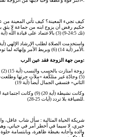
أكثر قوة وعطفاً وحباً لابنها من الزوجة نفسها«.
(تك 24:5-9) (3) بالاعتماد على قيادة اللّه (آية 7)
الأمر (آية 14) (6) وبربط الأمر وإنهائه لما توضحت الأمور (آية 24) (7) ثم تنفيذ الأمر بلا إبطاء (آيات 33-66).
ومن جهة الزوجة فقد عين الرب:
الثاني« فتسقي الجمال أيضاً (آية 19)
للضيافة بلا تردد (آيات 25-28).
خيري، لا سيما في أخطر أمر في حياتي، وهو 
والده وأجابه بغبطة ظاهرة، وبابتسامة حلوة 