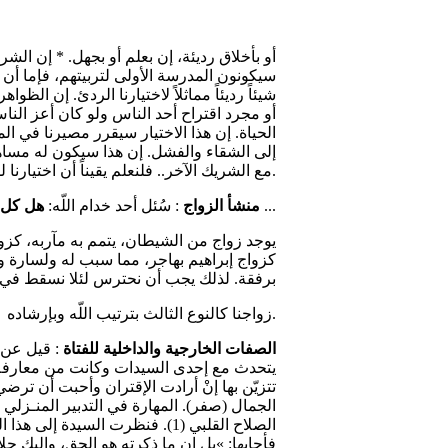
أو بأخلاق رديئة، إن بعلم أو بجهل. * إن الشريك
سيكونون المدرسة الأولى لتربيتهم، فإما أن ي
شيئاً رديئاً مماثلاً لاختيارنا الردئ. إن الظو
أو مجرد اقتراح أحد الناس ولو كان أعز ا
الحياة. إن هذا الاختيار سيقرر مصيرنا في الم
إلى الشقاء والفشل. إن هذا سيكون له مساهم
مع الشريك الآخر.. فلنعلم يقيناً أن اختيارنا للشريك الآخر هو أعظم اختيار لنا بعد اختيار تسليم حياتنا للّه.
؟ فأجاب: كلا، بل ...
منشأ الزواج
: سُئل أحد خدام اللّه:
هل كل ز
كزواج إبراهيم بهاجر، مما سبب له ولسارة ول
برفقة. لذلك يجب أن نحترس لئلا نسقط في نوع
زواجنا كالنوع الثالث بترتيب اللّه وبإرشاده.
الصفات الخارجية والداخلية للفتاة
: قيل عن 
يتحدث مع إحدى السيدات وكانت من معارفه، 
تتزيّن بها إنْ أرادت الإقتران وأحبت أن ترض
الجمال (صفر). المهارة في التدبير المنـزل
الصلاح القلبي (1). فنظرت السيد
فأجابها: »بل إن ما ذكرته هو الحق، وإليك ج