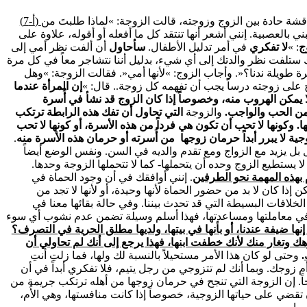
قشة حادة بين الزوج وزوجته، قالت الزوجة: »لماذا طلبتَ من
(أ-7)
ني بالعصبية. إنني أشعر أنها تنتقد كل ما أفعله أو أقوله، علاوة على
ج
: »
لا تفكري
في أمر تدليل الأطفال.
سأحاول
أن ألفت نظر أمي إلى
 ستلفت نظر والدتك إلى أي شيء، بدليل أننا نتشاجر معاً في كل مرة
رة طويلة ندنا؟«. وأجاب الزوج: »لأنها أمي«. فقالت الزوجة: »وهل
على زوجته درساً يجب أن تفهمه كل زوجة.. قال: »
إن المرأة عندما
ا يمكن الهروب منه، وخصوصاً إذا كان الزوج قد نشأ في أُسرة
ن الحب والواجب.
والزوجة
التي تحاول أن تفك هذه الرابطة ترتكب
ا. وكونها لا تحب أن تكون هي فرداً من هذه الأسرة، أو كونها لا تحب
ية لا يبرر أبداً حرمان زوجها من أُسرته أو حرمان هذه الأسرة منه
.
 بل يزيد مع الزواج ومع تقدم والديه في السن. ونفس الوضع أيضاً
لا يستطيع الزوج وحده أن يتحملها- كما لا تتحملها الزوجة وحدها.
 بهذه المهمة نحو الطرفين
. إنني أوافقك في أن وجود الحماة في
إذا كان لا بد من حضور الحماة لأنها وحيدة، أو لأنها لا تجد من
الخلافات البسيطة التي قد تحدث بيننا. وفي حالة بقائها معنا في
 في معاملتها ومساعدتها، فهذا أسلم وسيلة تضمن عدم نشوب أي سوء
ها ضيفة عندنا، أو بأنها في بيتها، ولديها مطلق الحرية في التصرف؟
رهك وتغار منك لأنك خطفت ابنها، فهذا يرجع إلى أنك لم تحاولي أن
.
وحتى لو كان هذا الأمر مستحيلاً بالنسبة لك ولها، فما زلتِ أنتِ
أم زوجك. وبما أنك لم تتزوجي من رجل يتيم، فلا تفكري أبداً في أن
جاً. إن الزوجة التي تنجح في حرمان زوجها من أهله ترتكب جريمة من
ن تقضي على حياتها الزوجية، خصوصاً إذا كانت منافستها، وهي الأُم،