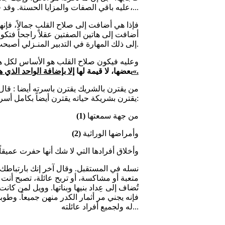
عليه باقي الصفات والمزايا الحسنة. وقد قدَّرتُ هذه الميزة الأساسية برقم (1)،...
إلى ذلك المهارة في التدبير المنـزلي أصبحت قيمتها (1000).
وعليه فيكون صلاح القلب هو الأساس لكل هذ
إلا بإضافة الواحد الذي هو الصلاح القلبي أساس كل الصفات والطيبة والفضائل«.
بعضها، لا قيمة لها
يقترن بشريكة حياته يقترن أيضاً بكامل أسرتها:
من جهة سمعتها
(1)
وأمراضها الوراثية
(2)
وأخلاق أفرادها التي لا شك أنها حفرت عميقا
نسله في المستقبل. وقال آخر إنك بارتباطك 
متعبة أو مشاكسة، أو تربح عائلة، تصبح أنت ابنا
تُضاف إلى عِداد بنيها وبناتها. وويل لمن كا
فإنه يجني مر أثمار الكدر منهن جميعاً. وطو
له ولجميع أفراد عائلته...