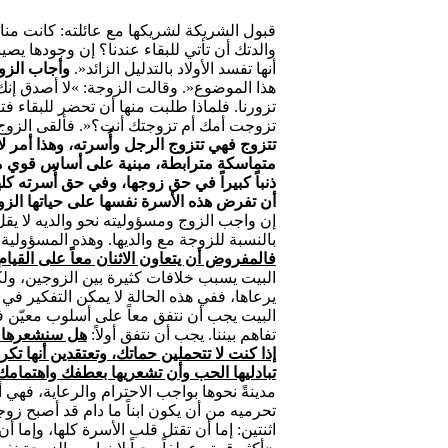
قبول الشريكة لشريكها مع عائلته: كانت منا
والدتك أن تأتي للبقاء عندنا؟ إن وجودها يصيب
أنها تفسد الأولاد بالتدليل الزائد«.
وأجاب الزو
هذا الموضوع«. وقالت الزوجة: »لا أصدق إنك
تزورنا. فلماذا طلبت منها أن تحضر للبقاء فت
تزوجت أمك أم تزوجتك أنت؟«. فألقى الزوج 
تتزوج فهي تتزوج الرجل وأُسرته، وهذا أمر ل
متماسكة مترابطة، مبنية على أساس قوي م
ذنباً كبيراً في حق زوجها، وفي حق أُسرته كله
أن تفرض هذه الأسرة نفسها على حياتها الزوج
إن واجب الزوج ومسؤوليته نحو والديه لا يقل
بالنسبة للزوجة مع والديها. وهذه المسؤولية 
فالمفروض أن يتعاون الاثنان معاً على القيام
البيت يسبب خلافات كثيرة بين الزوجين، ولكن 
يرعاها، ففي هذه الحالة لا يمكن التفكير في 
البيت يجب أن نتفق معاً على أسلوب معيّن
تفاهم بيننا. يجب أن نتفق أولاً:
هل سنشعرها إن
إذا كنت لا تتحملين حماتك، وتعتقدين أنها تك
تبادليها الحب وأن تشعريها بعطفك واهتمامك
مدينةً نحوها بواجب الاحترام والرعاية، فهي 
تحرميه من أن يكون ابناً ما دام قد أصبح زو
اثنتين: إما أن تقتل قلب الأسرة كلها، وإما أ