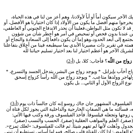
 الآخر سيكون أماً أو أباً لأولادنا، وهم أعز من لنا في هذه الحياة،
خرجوا منهم أفضل ما يكون من الأولاد إذا كان اختيارنا هو الأفضل، أو
اهر قد لا تكون مثل البواطن،فعلينا أن نحذر الاندفاع الجنوني أو العاطفي،
لناس عندنا بدون فحص أو تمحيص في أمر هو أخطر شأن من شؤون
جتمع إلى أبعد الحدود،وهو إما أن يكون دافعاً إلى السعادة والنجاح أو
ته في تقرير ذات مصيرنا الأبدي بما سيطبعه فينا من أخلاق بتفاعلنا
واج من اللّه
(أ-2)
* يوجد زواج من الشيطان، يتمم به مآربه، كزواج أخآب بإيزابل. * ويوجد زواج من البشر، بتدخل الجسد والتسرع،
هاجر وولدها متاعب. * ويوجد زواج من اللّه رأساً كزواج إسحق
 الزواج الأول أو الثاني... بل يكون
الفيلسوف المشهور جان جاك روسو إنه كان جالساً ذات يوم
(أ-3)
فسألته ما هي الصفات الخارجية والداخلية التي يجوز لكل فتاة أن
ي زوجها وتجعله فيلسوفاً. فأخذ الفيلسوف ورقة وكتب فيها الآتي:
ي (صفر). العلم والمواهب العقلية (صفر). الحسب والنسب (صفر).
ة إلى هذا الجدول وذُهلت لأنها لم تفهم شيئاً. ثم قالت للفيلسوف: »لعلك تمزح«.
لاء الغامض: إذا كان للفتاة قلب صالح، فهو لها أساس تستطيع أن تبني