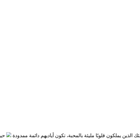
 يملكون قلوبًا مليئة بالمحبة، تكون أياديهم دائمة ممدودة
حين نصغي بص