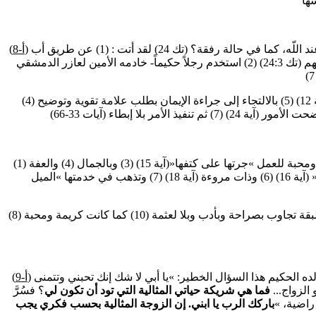
كيف تجيء المعينة؟ كيف تأتي المعينة من عند اللّه، كما في حالة رفقة؟ (تك 24) لقد أتت : (1) عن طريق أب
(أ-8)
حكيم رفض أن يزوج ابنه من جماعة لا يثق بهم (تك 24:3) (2) استخدم رجلاً حكيماً- خادمه الأمين لعازر الدمشقي
(4) واستخدمت الصلاة لطلب الإرشاد الإلهي (آية 12) (5) بالالتجاء إلى جراءة الإيمان بطلب علامة تقوية وتوضيح
(1) زوجة امتازت بالحسب والنسب (آية 15) (2) ومحبة للعمل »جرتها على كتفها«(آية 15) (3) وبالجمال (4) والعفة
(5) وجادّة غير متلكّعة »ملأت جرتها وطلعت« (آية 16) (6) وذات مروءة (آية 18) (7) وتذهب في خدمتها »الميل
(8) وكانت نشيطة (آية 20) (9) وكانت اجتماعية لبقة تجاوب بصراحة وبأدب وبلا لعثمة (10) كما كانت كريمة ومحبة
شريكة الحياة المثالية : سأل شاب عاقل، والده الحكيم هذا السؤال الخطير: »يا أبي لا شك إنك تحبني وتتمنى
(أ-9)
الزواج...
فما هي شريكة حياتي المثالية التي تود أن تكون لي
؟ فسُرَّ
راضية، »
باركك الرب يا ابني. إن الزوجة المثالية بحسب فكري يجب