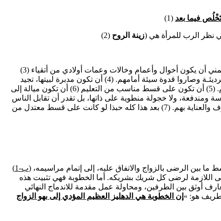
خْلُص فيما بعد
 في نظر الرب للمرأة هي (
زينة الروح
(3) أن تكون من عائلة تقية بقدر الإمكان، لأنه يهمني أن يكون أخوال وأعمام وخالات وعمات أولادي من أتقياء
القوم، وإلا عوّدوا أولاد ابني على العــادات الرديئـة وصاروا قدوة سيئة أمامهم. (4) أن تكون مدبرة لبيتها، تجيد
تنظيم البيت وتنظيفه، كما تجيد طهو الطعام. (5) أن تكون على قسط مناسب من التعليم (6) أن تكون ميالة إلى
سة ومندفعة، ولا خجولة منطوية على ذاتها، بل تقدر أن تقابل الناس
وتكسب صداقة الغير، وأن تجيد إكرام الضيوف والعناية بهم. (7) بعد هذا كله حبذا لو كانت على قسط معتدل من
ما هي الخطبة : الخطبة هي الفترة التي تتوسط ما بين الرضى بالزواج والاتفاق عليه، إلى إتمام مراسيمه،
(ب-1)
ولى اللازمة لرضى كل شريك بشريكه. أما الخطوبة فهي تثبيت هذه
عارف أوثق بين الطرفين، ومحاولة عمل مقدمة للاندماج النهائي
طريف هو: »
إن الخطوبة هي الدهليز العظيم المؤدي إلى بهو الزواج