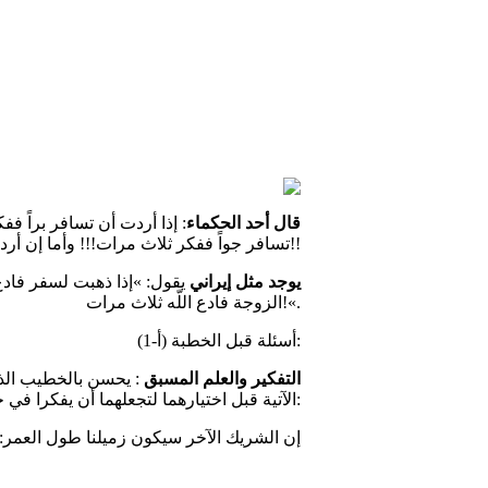
قال أحد الحكماء
: إذا أردت أن تسافر براً فف
تسافر جواً ففكر ثلاث مرات!!! وأما إن أردت أن تتزوج ففكر سبع مرات!!
يوجد مثل إيراني
يقول: »إذا ذهبت لسفر فادعُ 
الزوجة فادع اللّه ثلاث مرات!«.
(أ-1) أسئلة قبل الخطبة:
التفكير والعلم المسبق
: يحسن بالخطيب الذي 
الآتية قبل اختيارهما لتجعلهما أن يفكرا في خطورة الأمر:
* إن الشريك الآخر سيكون زميلنا طول العمر: