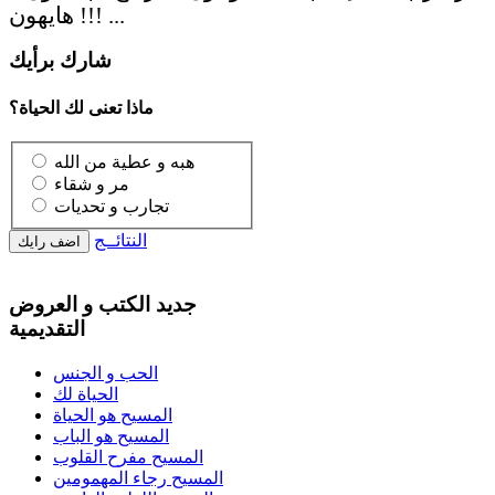
هايهون !!! ...
شارك برأيك
ماذا تعنى لك الحياة؟
هبه و عطية من الله
مر و شقاء
تجارب و تحديات
النتائــج
جديد الكتب و العروض
التقديمية
الحب و الجنس
الحياة لك
المسيح هو الحياة
المسيح هو الباب
المسيح مفرح القلوب
المسيح رجاء المهمومين