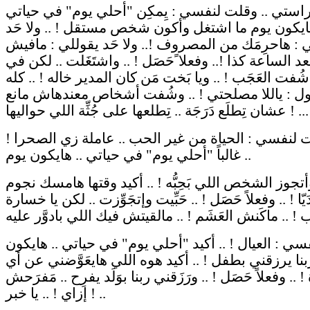
استي .. وقلت لنفسي : يِمكِن "أحلي يوم" في حياتي
هايكون يوم ما اشتغل وأكون شخص مستقل ! .. ولا حَد
 : هاحرِمَك من المصروف !.. ولا حَد يقوللي : مافيش
 الساعة كذا !.. وفعلا ًحَصَل ! .. واشتَغَلت .. لكن في
ُفت العَجَب ! .. ويا بَخت مَن كان المدير خاله ! .. كله
ول : ياللا مصلحتي ! .. وشُفت أشخاص معندهاش مانع
عشان تِطلَع دَرَجَة .. تِطلعها على جُثِّة اللي حواليها ! ...
 لنفسي : الحياة من غير الحب .. عاملة زي الصحرا !
.. غالباً "أحلي يوم" في حياتي .. هايكون يوم
أتجوز الشخص اللي بَحِبُّه ! .. أكيد وقتها هامسك نجوم
يّا ! .. وفعلاً حَصَل ! .. حَبِّيت وإتجَوِّزت .. لكن يا خسارة
ي : العيال ! .. أكيد "أحلي يوم" في حياتي .. هايكون
بنا يرزقني بطفل ! .. أكيد هوه اللي هايعَوَّضني عن أي
.. وفعلاً حَصَل ! .. ورَزَقني ربنا بوَلَد يفرِح .. مَفرَحش
إزاي ! .. يا خبر ! ..