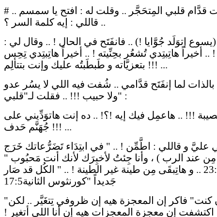
# ووقِفت قدَّام قلبي المِتحَجَّر .. وقلت له : افتح يا سمسم ..
قاللي : إيه كلمة السر ؟ ..
سوع إتوَلَد جُوَّايا !) .. فانفَتَح في الحال ! .. وقال لي :
! .. أخيراً هاتِبتِدي تُشعُر بحِنِّيته ! .. أخيراً هاتِبتِدي تِحِس
بتعزيَّاته و طَبطَبتُه عليك وإنت بتتألِم !!! ...
الذات لما إنفَتَح قدَّامي .. شُفت فيه اللي لا يسُر عدو
ولا حبيب !!! .. فقلت لـ"قلبي" :
يبة !!! .. هاعمِل فيك إيه !؟! .. ده إنت هاتوَدِّيني على
جُهَنَّم حَدف !!! ...
 عليَّ و قاللي : اطَّمِّن ! .. " في ابتِدَاء تَضَرُّعاتك خَرَج
مِن عند الرب ) ، وأنا جِئتُ لأخبِرَك لأنك أنت مَحبُوب "
دانيال23:9 .. و هاتِبقَى مِن طينة غير الطينة ! .. " الكُل قد صَار
جَديداً "كورنثوس الثانية17:5
"زمان كنت" فاكر إن المعجزة هيه إن ظروفي تِتغَيَّر .. لكن
اكتشفت إن معجزة المعجزات هيه إن أنا اللي أتغير !