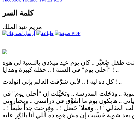
كلمة السر
مريم عبد الملك
نت طفل صُغيَّر .. كان يوم عيد ميلادي بالنسبة لي هوه
"أحلي يوم" في السنة ! .. حفلة كبيرة وهدايا ! ..
كل ده ليه ! .. لأني شرََّفت العالم بإني اتوَلَدت ! ..
وية .. ودَخَلت المدرسة .. وتَخَيَّلت إن "أحلي يوم" في
اتي .. هايكون يوم ما اتفَوَّق في دراستي .. ويختاروني
ب المثالي" ! .. وفعلا ً حَصَل ! .. وفِرحت جداً طبعاً ! ..