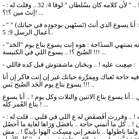
- خُفت ! .. " لأن كلامه كان بسُلطان " لوقا 4: 32 .. وقلت له :
إنتَ مين ؟!؟! ...
- " فقال لي : أنا يسوع الذي أنتَ (تَستَهين بوجوده في حياتك) "
أعمال الرسل 9: 5..
- سألته بمنتهي السذَاجة : هوه إنت يسوع بتاع يوم "الحَد"
الصُبح ؟! .. يسوع اللي في الكنيسة !!! ...
- صِعِبت عليه ! .. وبحَنان ماشفتوش قبل كده قاللي :
يه حاجة تَعباك ومِمَرَّرة حياتك غير إن إنت فاكر إن أنا
يسوع بتاع يوم الحَد الصُبح بَس !!! ..
ي .. أنا يسوع بتاع الاتنين والتلات وكل يوم ! .. أنا يسوع
بتاع العُمر كله ! ...
- ارتَحت له ! .. وقررت أفَضفَض له ع اللي في قلبي .. قلت له :
ان ! .. كل ما أتمني حاجة .. بافضَل وَرَاها لغاية ما أحصُل
 ولما باطولها .. باشعر إني مِسِكت الهوا بإيديَّا ! .. مش
 تِشبَّعني ! .. مش لاقي حاجة ترويني ! .. " كل الأنهار