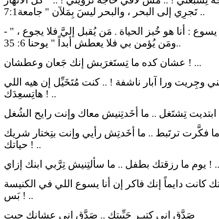
تَجرِي إلى البحر ، والبحر ليسَ بِمَلآن " جامعة7:1 ..
- " فقال يسوع : أنا هو خُبز الحياة . مَن يُقبل إليَّ فلا يجوع ،
ومَن يُؤمن بي فلا يعطش أبداً " يوحنا 6: 35..
عشان كده ما تِستَغرَبش إنك جَعان وعطشان ! ...
ي وجِريت ورا آبار ناشفة ! .. كنت مُتَخَيِّل إن هيه اللي
هاتِسعِدَك ! ..
ا فكَّرت ترتَبط .. ما أخَدتِش رأيي وإنت بتِختار شريك
حياتك ! ..
 ما رزقتك بطفل .. ما سألتِنيش تِرَّبي ابنك إزاي ! ..
 كانت دايماً إنك فاكر إن أنا يسوع اللي في الكنيسة
بَس ! ..
صَدَّق إني كِتيـر حَبِّيتك .. صَدَّق إني عشانك جيت