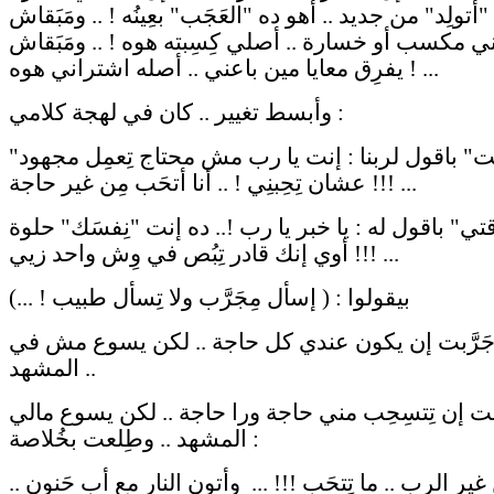
 "أتولِد" من جديد .. أهو ده "العَجَب" بعِينُه ! .. ومَبَقاش
ِني مكسب أو خسارة .. أصلي كِسِبته هوه ! .. ومَبَقاش
يفرِق معايا مين باعني .. أصله اشتراني هوه ! ...
وأبسط تغيير .. كان في لهجة كلامي :
"زمان كنت" باقول لربنا : إنت يا رب مش محتاج تِعمِل مجهود
عشان تِحِبنِي ! .. أنا أتحَب مِن غير حاجة !!! ...
ي" باقول له : يا خبر يا رب !.. ده إنت "نِفسَك" حلوة
أوي إنك قادر تِبُص في وِش واحد زيي !!! ...
بيقولوا : ( إسأل مِجَرَّب ولا تِسأل طبيب ! ...)
 جَرَّبت إن يكون عندي كل حاجة .. لكن يسوع مش في
المشهد ..
ّبت إن تِتسِحِب مني حاجة ورا حاجة .. لكن يسوع مالي
المشهد .. وطِلعت بخُلاصة :
غير الرب .. ما تِتحَب !!! ... وأتون النار مع أب حَنون ..