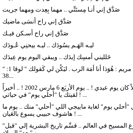
صَدَّق إني أنـا مِستَنِّي .. مهما بِعِدت ومهما جريت
صَدَّق إني راح أنسَى ماضيك
صَدَّق إني راح أسـكن فيـك
ليـه الهَـم يسُودَك .. ليـه بيحنِي عُـودَك
خَلليني أمسِك إيدَك .. ويبقي اليوم يوم عِيدَك
" فقالت مريم : هُوَذا أنا أمَة الرب . ليَكُن لي كَقولك " لوقا 1:
38...
يومها فعلاً كان يوم عيدي ! .. يوم الأربَع 6 مارس 2002 ! .. أخيراً
لقيتك يا "أحلي يوم" في حياتي ! ...
 "أحلي يوم" لغاية ماييجي اللي "أحلي" منك .. يوم ما
هاشوف حبيبي يسوع بالعَيان ! ...
 المسيح في العالم .. قسِّم تاريخ البشرية إلي "قبل"
و "بعد" الميلاد ..