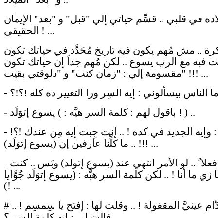
اده في قلبي .. قسِّم حياتي إلي "قبل" و "بعد" الإيمان
الحقيقي ! ...
ة .. مش مُهم يكون فيه تاريخ مُحَدَّد في حياتك تكون
لت فيه مع الرب يسوع .. لكن مُهم جداً إن حياتك تكون
مقسومة إلي : "زمان كنت" و "دلوقتي بقيت" !!! ...
- باقول لهم : كلمة السر هيَّه : ) يسوع إتوَلَد ! ) ..
- بيقولولي : وإيه الجديد في كده ! .. إنت جِبت إيه مِن عندك !؟!
.. ما كلِّنا عارفين إن (يسوع إتوَلَد) !!! ...
- باقول : فعلا ً .. لو الأمر انتهي عند (يسوع إتولد) وبَس .. كنت
زي ما أنا ! .. لكن كلمة السر هيَّه : (يسوع إتوَلَد جُوَّايا
!) ...
# وقِفت قدَّام عينيَّ المقفولة ! .. وقلت لها : إفتح يا سِمسِم ! ..
قالت لي : إيه كلمة السر ؟ ..