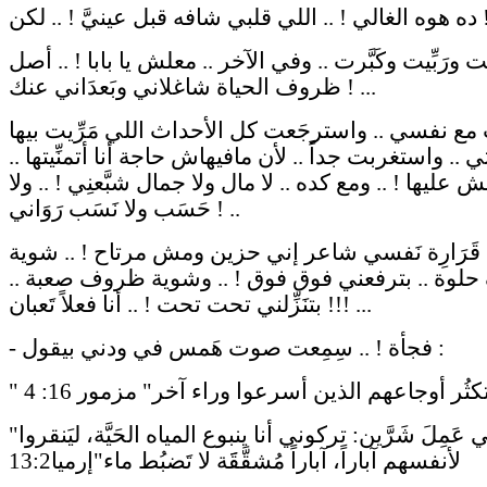
ينيَّ ! .. لكن ! ..
بت ورَبِّيت وكَبَّرت .. وفي الآخر .. معلش يا بابا ! .. أصل
ظروف الحياة شاغلاني وبَعدَاني عنك ! ...
مع نفسي .. واسترجَعت كل الأحداث اللي مَرِّيت بيها
 .. واستغربت جداً .. لأن مافيهاش حاجة أنا أتمنِّيتها ..
ش عليها ! .. ومع كده .. لا مال ولا جمال شبَّعنِي ! .. ولا
حَسَب ولا نَسَب رَوَاني ! ..
قَرَارِة نَفسي شاعر إني حزين ومش مرتاح ! .. شوية
وة .. بترفعني فوق فوق ! .. وشوية ظروف صعبة ..
بتنَزِّلني تحت تحت ! .. أنا فعلاً تَعبان !!! ...
- فجأة ! .. سِمِعت صوت هَمس في ودني بيقول :
"لأن شعبي عَمِلَ شَرَّين: تركوني أنا ينبوع المياه الحَيَّة، ليَنقروا
لأنفسهم آباراً، آباراً مُشقَّقََة لا تَضبُط ماء"إرميا13:2