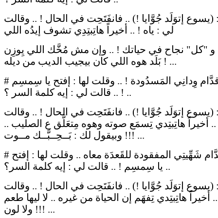
(يسوع إتوَلَد جُوَّايا !) .. فانفَتَحِت في الحال ! .. وقالت
لي : ياه ! .. أخيراً هاتِبتِدِي تشوف إيدُه اللي
و "كل" نجاح في حياتك ! .. وإن مش مُخَّك اللي يِوزِن
بَلَد هوه اللي كان بيجيب الديب من ديله ! ...
# ووقِفت قدَّام وِدانِي المَسدُودة ! .. وقلت لها : إفتح يا سِمسِم
! .. قالت لي : إيه كلمة السر ؟ ..
(يسوع إتوَلَد جُوَّايا !) .. فانفَتَحِت في الحال ! .. وقالت
.. أخيراً هاتِبتِدي تِسمَع صوته وهوه مِتعَلَّق ع الصليب ..
وبيقول لك : بَــحِــبَّــك مــوت !!! ...
# ووقِفت قدَّام شَهِّيتِي المفقودة للقَعدَة معاه .. وقلت لها : إفتح
يا سِمسِم ! .. قالت لي : إيه كلمة السر؟ ..
(يسوع إتوَلَد جُوَّايا !) .. فانفَتَحِت في الحال ! .. وقالت
.. أخيراً هاتِبتِدي تِفهَم إن الحياة من غيره .. لا ليها طعم
ولا لون !!! ...