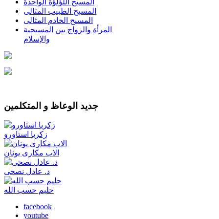
المسيح اللؤلؤة الواحدة
المسيح الطبيب المثالى
المسيح الخادم المثالى
المرأة والزواج بين المسيحية
والإسلام
جديد الوعاظ و المتكلمين
زكريا استاورو
الاب مكارى يونان
د. عادل نصحى
حليم حسب الله
facebook
youtube