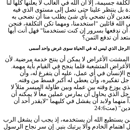
كلفة جسيمة، إلا أن الله في الغالب لا يعلنها كلها لنا
ة بل ينتظر علينا حتى نصل إلى مستوى الذي فيه
عدين لأن نضحي بأي شئ يطلب منا أن نضحى به
 الله قائلين "استخدمنا، ومهما تكن التكلفة، فنحن
ن ندفعها بسرور إن كنت تستخدمنا" فهل أنت أيها
تعد أن تدفع الثمن؟
 الرجل الذي ليس له في الحياة سوى غرض واحد أسمى
المشتت الأغراض لا يمكن أن ينتج خدمة مرضية. لأن
لأغراض المتشعبة قلما ينجح في القيام بأية مهمة.
 الإنسان في أي عمل، عليه أن يتفرغ له، وأن
ل تفكيره، وأن يعطي له أكبر قسط من وقته.
ي يوزع وقته بين عمله وبين طاولة الميسر مثلاً لا
رجل الذي يحاول أن يمارس عملين معاً لا يمكنه أن
ً منهما ولابد أن يفشل في كليهما "لايقدر أحد أن
ن يستطيع الله أن يستخدمه، إذ يجب أن يشغل الرب
 اهتمام الخادم وألا يرتبك بنير. إن سر نجاح الرسول