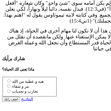
م يكن أمامه سوى "شئ واحد" وكان شعاره "أفعل
شيئاً واحداً" (في12:3). فبذل نفسه، دائباً ليلاً ونهاراً، لكي يعلن
جميع. وفي كتابته لابنه تيموثاوس يقول له "اهتم بهذا.
ذا أن لا تكون لنا مهام أخرى في الحياة، إذ هناك
 يمكن الإستغناء عنها. ولكن مانقصده أن نقلل من
الحياة قدر المستطاع وأن نجعل الله وعمله الغرض
شارك برأيك
ماذا تعنى لك الحياة؟
هبه و عطية من الله
مر و شقاء
تجارب و تحديات
النتائــج