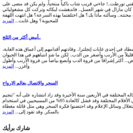
حقني تورطت..! جاءني قريب شاب باكياً منتحباً، ولم يكن قد مضى على
ه كان مازال في شهر العسل.. فاندهشت لبكائه وتركت كل مشغولياتي
حنته.. وسألته ماذا بك؟ هل اختلفتما بهذه السرعة؟ هل انتهت اللهفة
للمحبوبة؟ وهل غابت...
المزيد
أبيض أكثر من الثلج..
 في إحدى غابات إنجلترا.. وقادتهم أقدامهم إلى أعماق هذه الغابة،
 قليلاً من الأرنب وأصغر من الدب.. لكن ما شد انتباههم في هذا الحيوان
اض... أكثر إشراقاً من فروة الدب وأنصع بياضاً من فروة الأرنب وأطول
وأغزر...
المزيد
السحر والاتصال بعالم الارواح
له المختلفة في الأربعين سنة الأخيرة وقد زاد انتشاره على أنه "تنجيم
بريء" وموضوع تسلية أدبية في الأفلام المختلفة وقد فشل كالعادة 95% من المسيحيين في استخدام
تغلال وسائل الإعلام وقد احتضنوا فكرة السحر وهي مثل قاتلة مغطاة
بالسكر. وقد تقود إلى...
المزيد
شارك برأيك