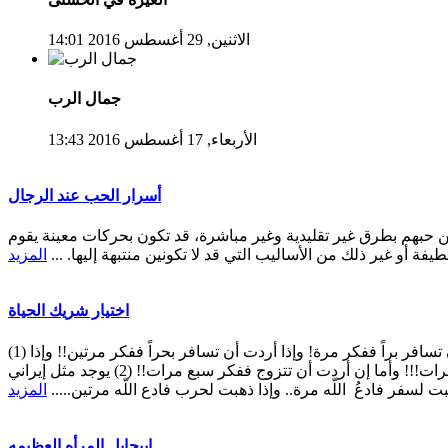
الاثنين, 29 أغسطس 2016 14:01
جمال الرب
الأربعاء, 17 أغسطس 2016 13:43
أسرار الحب عند الرجال
 حبهم بطرق غير تقليدية وغير مباشرة، قد تكون بحركات معينة يقوم
طيفة أو غير ذلك من الأساليب التي قد لا تكونين منتبهة إليها. ...
المزيد
اختيار شريك الحياة
(1) قال أحد الحكماء: إذا أردت أن تسافر براً ففكر مرة! وإذا أردت أن تسافر بحراً ففكر مرتين!! وإذا
أردت أن تسافر جواً ففكر ثلاث مرات!!! وأما إن أردت أن تتزوج ففكر سبع مرات!! (2) يوجد مثل إيراني
بت لسفر فادعُ اللّه مرة.. وإذا ذهبت لحرب فادع اللّه مرتين.....
المزيد
ابيجايل المرأه العظيمه