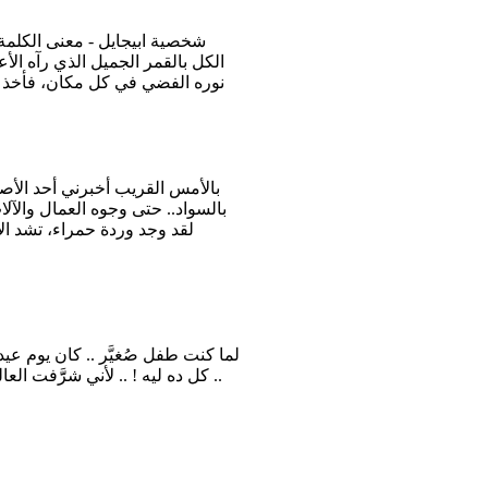
شخصية ابيجايل - معنى الكلمة «
الكل بالقمر الجميل الذي رآه ال
نوره الفضي في كل مكان، فأخذ الأ
بالأمس القريب أخبرني أحد الأص
بالسواد.. حتى وجوه العمال والآل
لقد وجد وردة حمراء، تشد ال
لما كنت طفل صُغيَّر .. كان يوم عيد
.. كل ده ليه ! .. لأني شرََّفت العا