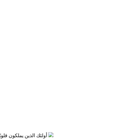
إن عناية الله أوضح من الشمس وأشعتها، في كل مكان في البراري والمدن والمسكونة، على الأرض وفي البحار أينما ذهبت تسمع شهادة ناطقة بهذه العناية الصارخة
أولئك الذين يملكون قلوبًا مليئة