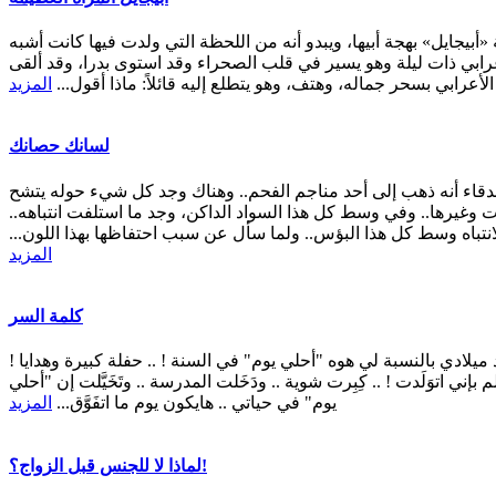
أبيجايل» بهجة أبيها، ويبدو أنه من اللحظة التي ولدت فيها كانت أشبه
أعرابي ذات ليلة وهو يسير في قلب الصحراء وقد استوى بدرا، وقد ألقى
عرابي بسحر جماله، وهتف، وهو يتطلع إليه قائلاً: ماذا أقول...
المزيد
لسانك حصانك
دقاء أنه ذهب إلى أحد مناجم الفحم.. وهناك وجد كل شيء حوله يتشح
ات وغيرها.. وفي وسط كل هذا السواد الداكن، وجد ما استلفت انتباهه..
انتباه وسط كل هذا البؤس.. ولما سأل عن سبب احتفاظها بهذا اللون...
المزيد
كلمة السر
 ميلادي بالنسبة لي هوه "أحلي يوم" في السنة ! .. حفلة كبيرة وهدايا !
لم بإني اتوَلَدت ! .. كِبِرت شوية .. ودَخَلت المدرسة .. وتَخَيَّلت إن "أحلي
يوم" في حياتي .. هايكون يوم ما اتفَوَّق...
المزيد
لماذا لا للجنس قبل الزواج؟!