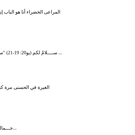
ســــلامٌ لكم (يو20: 19-21) "سلامٌ لكم" هذه بلا شك كانت صيغة مألوفة من صيغ التحية ، وبين أولئك ...
الغيرة في الحسنى مرة ك
جـــمال الـــــــــــرب "وَلْتَكُنْ نِعْمَةُ الرَّبِّ إِلهِنَا عَلَيْنَا" كل إعلان لدينا عن الله...