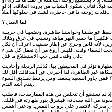
 قبلاً، فتأتي شكوى الشباب من برودة العلاقة.. إذ لو
قلدت زوجته ما في خاطره، لشك في سلوكها أصلاً..
فما العمل ؟
حفظ عواطفنـا وحواسنـا طاهـرة، ونضعهـا في خزينـة
، فكثيـراً ما خسر النهر مياهه وتسبب في غرق وهلاك
رين، لأنه فاض وخرج عن إطار ضفتيه.. اعرف أن لكل
ت السماء وقت، فليس أروع من أن تعمل كل شيء
في وقته.. فمن حب الاستطلاع ما قتل..
لطهارة تؤثر في المحيطين بها، كذلك الرذيلة وأحاديث
فكاهة غير الطاهرة، لذا أخبرني عن أصدقائك أقل لك
 فمن جاور السعيد يسعد.. ومن يرتبط بصديق السوء
يندم أشد الندم.
، إذ لم تستطع أن تتخلص من هذه الممارسات، فاطلب
عونة من الله سبحانه، فيشرق بنور طهارته في قلبك،
ي معركة الانتصار على نزوات النفس.. ودعني أهمس
أذنك.. إنك إذ تربط عود الثقاب الضعيف بمسمار من