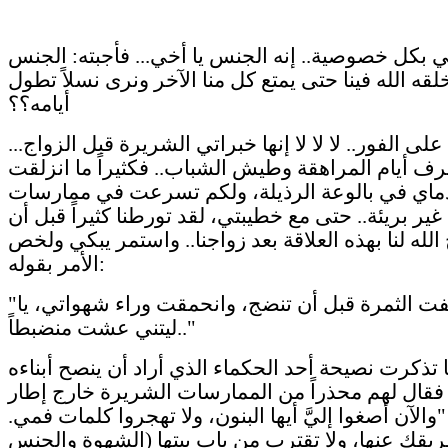
ي بكل خصوصية.. إنه الجنس يا أخي... فأجبته: الجنس
لقه الله فينا حتى يمتع كل منا الآخر ونرى نسلاً تطول
أيامه؟؟
لى الفور.. لا لا لا إنها خبراتي الشريرة قبل الزواج...
رف أيام المراهقة وطيش الشباب.. فكثيراً ما انزلقت
ماي في بالوعة الرذيلة، ولكم تسرعت في ممارسات
ير بريئة.. حتى مع خطيبتي، لقد تورطنا كثيراً قبل أن
لله لنا بهذه العلاقة بعد زواجنا.. واستمر يبكي ولخص
الأمر بقوله:
"لقد قطفت الثمرة قبل أن تنضج، وانحمقت وراء شهواتي، يا
ليتني عشت منضبطاً.."
 تذكرت نصيحة أحد الحكماء الذي أراد أن ينصح أبناءه
فقال لهم محذراً من الممارسات الشريرة خارج إطار
"والآن أصغوا إليَّ أيها البنون، ولا تهجروا كلمات فمي.
ريقك عنها، ولا تقترب من باب بيتها (الشهوة والجنس