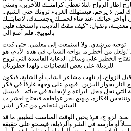
ج إطار الزواج ،لئلا تعطي كرامتــك للآخرين، وسني
 لمن لا يرحم، فيستهلك الغرباء ثروتك حتى الشبع...
 أواخر حياتك، عند فناء لحمــك وجســدك، لإصابتــك
 معديــة، وتقول: "كيف مقتُ التأديب، واستخف قلبي
بالتوبيخ، فلم أصغ إلى
توجيه مرشدي، ولا استمعت إلى معلمي. حتى كدت
.".ولعل من أخطر ما يواجه الشباب في هذه الأيام، هو
انفتاح الخطير على وسائل الدعاية الفاسدة التي تروج
للرذيلة على بعض الفضائيات.. ولهذا خطورتان:
 قبل الزواج، إذ تلهب مشاعر الشاب أو الشابة، فيكون
النار بجوار البنزين.. فيهيم على وجهه غارقاً في فكر
 التي تحل محل البراءة والإيجابية في حياته... فيسيل
 وتتنجس أفكاره، ويهيج بحر عواطفه فيحتاج لعشرات
السنين ليتخلص من تذكر الشر..
ا: بعـد الزواج، فـإذ يحين الوقت المناسب لتطبيق ما قد
ــــلاً أو مارسه في الشر والرذيلة، فيصحو على حقيقة
فة، إذ لا تستطيع زوجته الفاضلة أن تقلد ما قد رآه أو