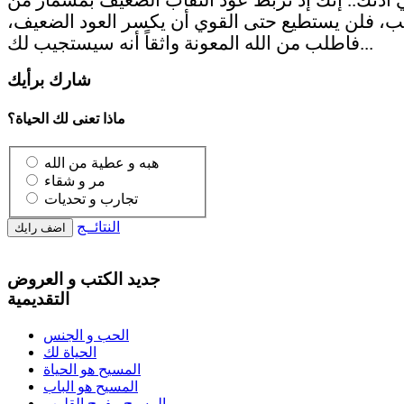
ب، فلن يستطيع حتى القوي أن يكسر العود الضعيف،
فاطلب من الله المعونة واثقاً أنه سيستجيب لك...
شارك برأيك
ماذا تعنى لك الحياة؟
هبه و عطية من الله
مر و شقاء
تجارب و تحديات
النتائــج
جديد الكتب و العروض
التقديمية
الحب و الجنس
الحياة لك
المسيح هو الحياة
المسيح هو الباب
المسيح مفرح القلوب