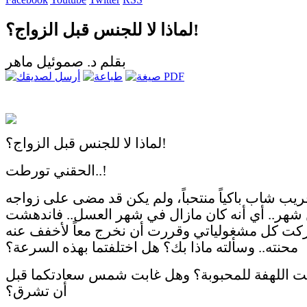
لماذا لا للجنس قبل الزواج؟!
بقلم د. صموئيل ماهر
لماذا لا للجنس قبل الزواج؟!
الحقني تورطت..!
يب شاب باكياً منتحباً، ولم يكن قد مضى على زواجه
 شهر.. أي أنه كان مازال في شهر العسل.. فاندهشت
تركت كل مشغولياتي وقررت أن نخرج معاً لأخفف عنه
محنته.. وسألته ماذا بك؟ هل اختلفتما بهذه السرعة؟
ت اللهفة للمحبوبة؟ وهل غابت شمس سعادتكما قبل
أن تشرق؟