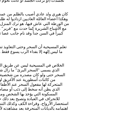
تجسدت (أو تركت الجسد أو كانت تحوم ل
كان هيري ولد عادي أصيب بالظلم من عمه و
وهكذا أعضاء العائلة العاديين ازدادوا له 
من الورطة التي عاش فيها، هو ترك المنزل و
مع الأشباح الشريرة كما حدث مع "فرير" وا
كبيراً في السن جداً وقد نام جانب عصا ت
تعلم المسيحية أن السحر وحتى التعاويذ ت
ما ليس إلهه إلا بفداء الرب يسوع فقط ول
الخلاص في المسيحية ليس عن طريق السحر 
الذي يسمى "السحر البرئ" ما زال شر
السحر حتى ولو كان مصدره من شخصية محب
من كائنات أسطورية عند الأغريق ل
المتحركة لها مفعول السحر عند الأطفا
الذي يظن أنه سخط إلى ذئب أو مصاص 
المسكونة التي يؤخذ بها الشخص ومم
للانحراف في العبادة وتصبح بعد ذلك حا
استحضار الأرواح، وقراءة الكف وكذلك التن
اهتمامه بالديانات المنحرفة بعد مشاهدته ل