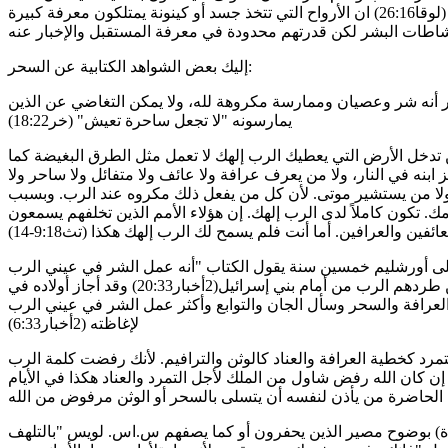
هوة عظيمة تفصل بين الأموات والأحياء (لوقا26:16) ان الأرواح التي تتخذ جسد أو كينونة يمتلكون معرفة كبيرة
شاطات البشر لكن قدرتهم محدودة في معرفة المستقبل والإخبار عنه
إليك بعض الشواهد الكتابية عن السحر:
سحر أنه شر وعصيان وممارسة مكروهة لله، ولا يمكن التغاضي عن الذين
يمارسونه "لا تجعل ساحرة تعيش" (خر18:22)
 تدخل الأرض التي يعطيك الرب إلهك لا تعمل مثل الطرق البغيضة كما
ابنه في النار، ولا من يعرف عرافة ولا عائف ولا متفائل ولا ساحر ولا
ولا من يستشير موتى. لأن كل من يفعل ذلك مكروه عند الرب. وبسبب
 تكون كاملاً لدى الرب إلهك. إن هؤلاء الأمم الذين تخلفهم يسمعون
عائفين والعرافين. أما أنت فلم يسمح لك الرب إلهك هكذا (تث9:18-14)
لى أورشليم خمسين سنة يقول الكتاب "أنه عمل الشر في عيني الرب
حسب كل ما عمل الأمم ورجساتهم الذين طردهم الرب من أمام بني إسرائيل(2أخبار20:33) وقد أجاز أولاده في
لعرافة والسحر وسأل الجان والتوابع وأكثر عمل الشر في عيني الرب
لإغاظته (2أخبار6:33)
مرد كخطية العرافة والعناد كالوثن والترافيم. لأنك رفضت كلمة الرب
ضك الرب من المملكة (1صموئيل23:15) إن كان الله رفض شاول من الملك لأجل التمرد والعناد هكذا في الأيام
الحاضرة من يأذن لنفسه أن يتسلى بالسحر أو الوثن مرفوض من الله
اة) بوضوح مصير الذين يحفرون أو كما يصفهم س.اس. لويس "بالتلهف