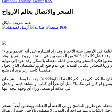
Facebook
Youtube
Twitter
RSS
السحر والاتصال بعالم الارواح
بقلم شريف مايكل
تلفة في الأربعين سنة الأخيرة وقد زاد انتشاره على أنه "تنجيم بريء"
وموضوع تسلية أدبية في الأفلام المختلفة وقد فشل كالعادة 95% من المسيحيين في استخدام روح التمييز. وقد
ضنوا فكرة السحر وهي مثل قاتلة مغطاة بالسكر. وقد تقود إلى غواية
وزناً للتحذير الكتابي الشديد عن عدم فتح الباب للشيطان الذي يجول
ملتمساً كأسد زائر يريد أن يبتلع.
قال يسوع لبطرس: سمعان سمعان الشيطان طلبكم لكي يغربلكم كالحنطة (لوقا31:22) وهذا ما يفعله الشيطان
يسوع لو كان في مكاننا؟ مثل أن نقرأ أي كتاب أو نشاهد فيلم أو ندخل
في علاقة أو نسعى وراء أي وجهة نتجه اليها.
لنا عن طريق التناسخ ورمي اللعنة أو اللعنات ويتضمن أيضاً السحر
حذر الكتاب وعلم صراحة أن الموتى لا يتصلون بالأحياء حيث أن هناك