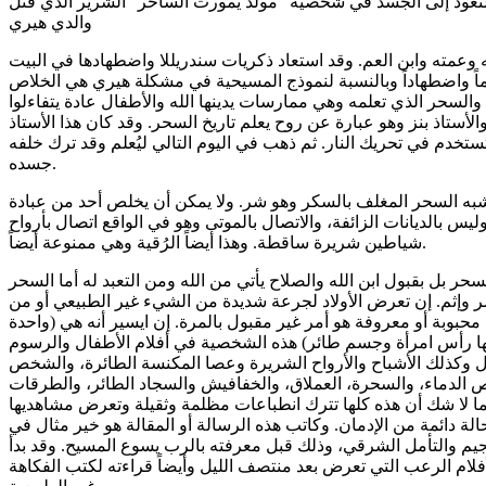
تعود إلى الجسد في شخصية "مولد يمورث الساحر" الشرير الذي قتل
والدي هيري
عمته وابن العم. وقد استعاد ذكريات سندريللا واضطهادها في البيت
ظلماً واضطهاداً وبالنسبة لنموذج المسيحية في مشكلة هيري هي الخلاص
السحر الذي تعلمه وهي ممارسات يدينها الله والأطفال عادة يتفاءلوا
لأستاذ بنز وهو عبارة عن روح يعلم تاريخ السحر. وقد كان هذا الأستاذ
ستخدم في تحريك النار. ثم ذهب في اليوم التالي ليُعلم وقد ترك خلفه
جسده.
شبه السحر المغلف بالسكر وهو شر. ولا يمكن أن يخلص أحد من عبادة
يس بالديانات الزائفة، والاتصال بالموتى وهو في الواقع اتصال بأرواح
شياطين شريرة ساقطة. وهذا أيضاً الرُقية وهي ممنوعة أيضاً.
بل بقبول ابن الله والصلاح يأتي من الله ومن التعبد له أما السحر
 وإثم. إن تعرض الأولاد لجرعة شديدة من الشيء غير الطبيعي أو من
وبة أو معروفة هو أمر غير مقبول بالمرة. إن ايسير أنه هي (واحدة
ها رأس امرأة وجسم طائر) هذه الشخصية في أفلام الأطفال والرسوم
ل وكذلك الأشباح والأرواح الشريرة وعصا المكنسة الطائرة، والشخص
الدماء، والسحرة، العملاق، والخفافيش والسجاد الطائر، والطرقات
ا لا شك أن هذه كلها تترك انطباعات مظلمة وثقيلة وتعرض مشاهديها
لة دائمة من الإدمان. وكاتب هذه الرسالة أو المقالة هو خير مثال في
جيم والتأمل الشرقي، وذلك قبل معرفته بالرب يسوع المسيح. وقد بدأ
أفلام الرعب التي تعرض بعد منتصف الليل وأيضاً قراءته لكتب الفكاهة