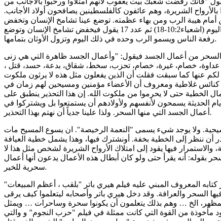
هوة" إلى السحر في(اشعياء6:2) يقول "فانك رفضت شعبك بيت يعقوب لأنهم امتلأوا ورحبوا بالأجانب من
بالأرواح الشريرة، وهم عائفون كالفلسطينين يصافحون أولاد الأجانب.
أمام هيبة الرب ومن بهاء عظمته. توضع عينا تشامخ الإنسان وتخفض
رفعة الناس ويسمو الرب وحده في ذلك اليوم (اشعياء10:2-18) ثم عدد 17 يقول فيخفض تشامخ الإنسان وتوضع
رفعة الناس ويسمو الرب وحده في ذلك اليوم وتزول الأوثان بتمامها.
لس في رسالة غلاطية19:5-21 أن السحر من أعمال الجسد فيقول: "وأعمال الجسد ظاهرة التي هي زنى
ر، عداوة، خصام، غيرة، خصام، تحزب، سخط، شقاق، بدعة، حسد، قتل ،
لكم عنها كما سبقت فقلت أن الذين يفعلون مثل هذه لا يرثون ملكوت
ل كنائس غلاطية ومعروف أن الأعضاء مؤمنين ومسيحين لهم زمان في
مال الخطية حتى لا يحرموا من ملكوت الله. إن هذا التحذير ينطبق على
أيام الحديثة يسمحون لأنفسهم ولأولادهم أن يستمتعوا بل ويشتركوا في
أعمال الجسد التي منها السحر. ولذا علينا جدياً أن نهتم بهذا التحذير.
مسيحية. ولا يوجد شيء يسمى "النعمة الرخيصة". ان يسوع المسيح مات
ذر أن ننظر إلى الخطية بخفة. أونشترك فيها، وهذا يشمل خطية العيافة
، والاستمرار فيها يقود إلى امتلاك الأرواح الشريرة لشخص مثل هذا لا
حر بقوله: أنه يقرأ حتى ولو كان أبطال هذه الأعمال يدعون أنها أعمال
سحرية للخير.
كتابه المعروف المبني عليه فيلم هيري باتر "بلقب ، أعظم المبيعات"
يها السحر والعرافة. وقد دخل هيري باتر وأصحابه ليتعلموا كيف يرقى
لمظهر، الخ … وهم بذلك يتعلمون أن يكونوا سحرة وساحرات … ويمثل
ود مأخوذة من القوة التي كانت ممثلة في فيلم "حرب النجوم" و والتي