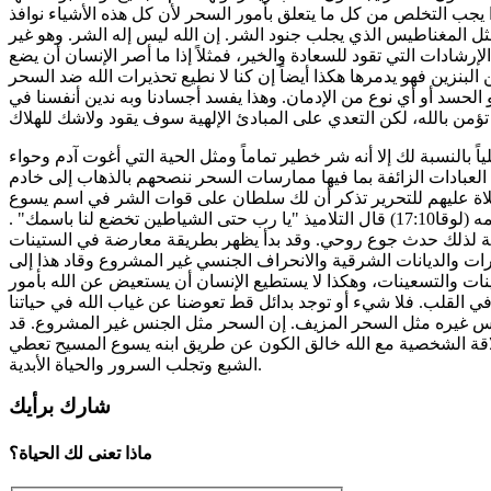
يجب التخلص من كل ما يتعلق بأمور السحر لأن كل هذه الأشياء نوافذ
مثل المغناطيس الذي يجلب جنود الشر. إن الله ليس إله الشر. وهو غير
إرشادات التي تقود للسعادة والخير، فمثلاً إذا ما أصر الإنسان أن يضع
لبنزين فهو يدمرها هكذا أيضاً إن كنا لا نطيع تحذيرات الله ضد السحر
الحسد أو أي نوع من الإدمان. وهذا يفسد أجسادنا وبه ندين أنفسنا في
 بالنسبة لك إلا أنه شر خطير تماماً ومثل الحية التي أغوت آدم وحواء
لعبادات الزائفة بما فيها ممارسات السحر ننصحهم بالذهاب إلى خادم
لاة عليهم للتحرير تذكر أن لك سلطان على قوات الشر في اسم يسوع
يوم قبلته في حياتك مخلصاً واحتميت في دمه (لوقا17:10) قال التلاميذ "يا رب حتى الشياطين تخضع لنا باسمك" .
19 مكان الله ونتيجة لذلك حدث جوع روحي. وقد بدأ يظهر بطريقة معارضة في الستينات
 والديانات الشرقية والانحراف الجنسي غير المشروع وقاد هذا إلى
نينات والتسعينات، وهكذا لا يستطيع الإنسان أن يستعيض عن الله بأمور
القلب. فلا شيء أو توجد بدائل قط تعوضنا عن غياب الله في حياتنا
يس غيره مثل السحر المزيف. إن السحر مثل الجنس غير المشروع. قد
قة الشخصية مع الله خالق الكون عن طريق ابنه يسوع المسيح تعطي
الشبع وتجلب السرور والحياة الأبدية.
شارك برأيك
ماذا تعنى لك الحياة؟