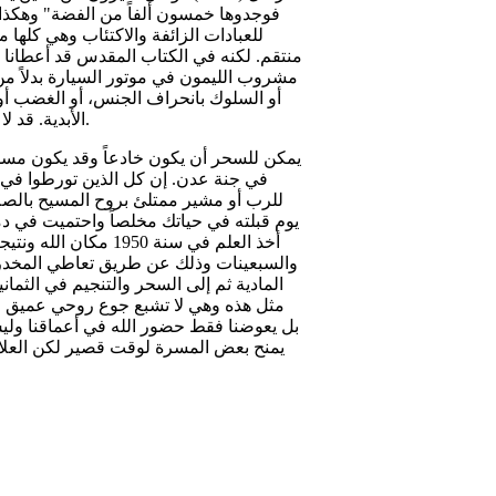
فوجدوها خمسون ألفاً من الفضة" وهكذا 
للعبادات الزائفة والاكتئاب وهي كلها 
منتقم. لكنه في الكتاب المقدس قد أعطانا ال
مشروب الليمون في موتور السيارة بدلاً من ا
أو السلوك بانحراف الجنس، أو الغضب أو 
الأبدية. قد لا تؤمن بالله، لكن التعدي على المبادئ الإلهية سوف يقود ولاشك للهلاك.
يمكن للسحر أن يكون خادعاً وقد يكون مسلياً
في جنة عدن. إن كل الذين تورطوا في ا
للرب أو مشير ممتلئ بروح المسيح بالص
أخذ العلم في سنة 50
والسبعينات وذلك عن طريق تعاطي المخدرات
المادية ثم إلى السحر والتنجيم في الثما
مثل هذه وهي لا تشبع جوع روحي عميق في 
بل يعوضنا فقط حضور الله في أعماقنا ول
يمنح بعض المسرة لوقت قصير لكن العلا