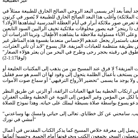
غير الطبيعية
 أيضاً بعد آخر يسمى البعد الروحي الصالح الخارق للطبيعة ممثلاً في
ملائكة) وأغلب هذا البعد الصالح الخارق للطبيعة لا يُصور في كرتون
تعرض صور ملائكة أبرار في أيام العطلة المدرسية ليشاهدها الأولاد؟
 ذا رينجز" فيه يصور مخلوقات ملائكية تخيف الرالبين السود التابعين
وعلى الآباء مسئولية ملاحظة ما يشاهده الأطفال. وترينا الدراسات أن
لعنف باستمرار يجعل عندهم الإحساس منعدماً بقسوة هذه المناظر غير
ض بطريقة منتظمة للعبادات المزيفة. قال يسوع "لابد أن تأتي العثرات،
طوق في رقبته بحجر رحى وطرح في البحر من أن يعثر هؤلاء الصغار"
(لوقا1:17-2)
ت المزيفة؟ لا فرق عند المسيح بين من يذهب إلى المكتبات الخليعة أو
 يستخف بأعمال الظلمة يتحول إلى وقود لها ان السم هو سم فقليل
ارتكاب الخطية بما فيها العبادات الزائفة، أو الزنى عن طريق النظر
ا لكل من المؤمن وغير المؤمن إلى التوبة عن الخطية وطلب الغفران
"يا يسوع أقبلك وأقبل ذبيحتك لي على الصليب. سامحني عن كل خطاياي. تعالى إلى حياتي وامسك بها وساعدني
أمشي في نورك"
 يصل إلى معرفة خلاص المسيح كما يذكر الكتاب المقدس في أعمال
الذين يستعملون السحر يجمعون الكتب ويحرقونها أمام الجميع. وحسبوا أثمانها