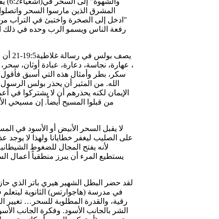
والش
المشرق الذين مارسوا السحر واتصلوا 
"ادخل إلى الصخرة واختبئ في التراب من 
يصف بو
، عهارة، نجاسة، دعارة، عبادة أوثان، سح
سكر، بطر وأمثال هذه التي أسبق فأقول 
الله. من المثير أن يحذر بولس الرسو
الإيمان لكنه يحذرهم أن لا يشتركوا في أع
من قبلوا المسيح أيضاً. إن مسيحي ال
لا يقبل السحر الأبيض أو الأسود في ال
على الصليب ليغفر خطايانا ولهذا لا يوجد ع
لأنه يفتح المجال للضغوط الشيطانية
يستطيع المرء أن يبرز منطقياً أعمال الس
لقد حضر البطل الشهير هيري باتر الذي حاز 
في مدرسة (هاجوارتس) الثانوية ليتعلم ف
رقية، والقدرة المطلوبة للسحر… تغيير ا
الشر بالجانب الأسود. وفكرة الجانب الأس