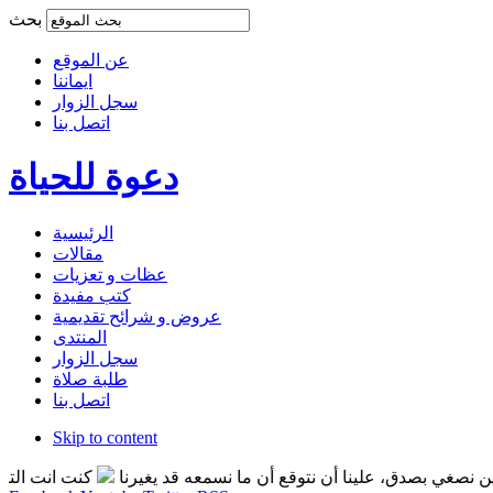
بحث
عن الموقع
ايماننا
سجل الزوار
اتصل بنا
دعوة للحياة
الرئيسية
مقالات
عظات و تعزيات
كتب مفيدة
عروض و شرائح تقديمية
المنتدى
سجل الزوار
طلبة صلاة
اتصل بنا
Skip to content
دق، علينا أن نتوقع أن ما نسمعه قد يغيرنا
كنت انت التغير الذي تر