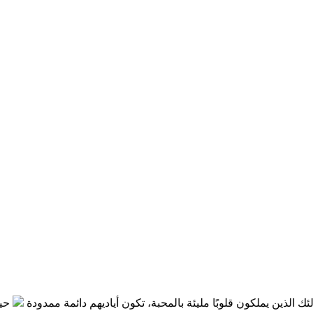
 يملكون قلوبًا مليئة بالمحبة، تكون أياديهم دائمة ممدودة
حين نصغي بص