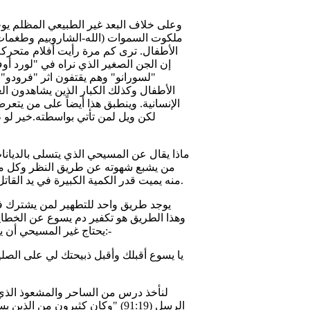
وعلى خلاف البعد غير الطبيعي المظلم يوجد
ملكوت السموات (الله-الشاروبيم وطغمات ال
الأطفال. ترى كم مرة رأيت أفلام متحركة 
إن الجن الصغير الذي نراه في "لورد أوف
"لسورانو" وهم يقتفون اثر "فرودو" 
الأطفال وكذلك الكبار الذين يشاهدون ا
الإنسانية. وينطبق هذا أيضاً على من يتعر
لكن ويل لمن تأتي بواسطته.خير لو 
ماذا يقال عن المسيحي الذي يتسلى بالديانا
من يشبع شهوته عن طريق النظر وكل من
منه يميت قدر الكمية الكبيرة في يد القاتل ولا يوجد ما يسمى "تحضير الأرواح الترفيهي" أو سماع صوت الأموات.
يوجد طريق واحد للتطهير لمن يشترك في 
وهذا الطريق هو تكفير دم يسوع عن الخطاي
يحتاج غير المسيحي أن يدعو يسوع بواسطة صلاة بسيطة ليملك على حياته. وهذا نموذج للصلاة:-
لنأخذ درس من الساحر والمشعوذ الذي
الرسل (91:19) "وكان كثيرون من 