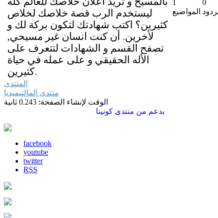
بالمسيح و تريد اعلان خلاصك للعالم كله
1
0
ردود
المواضيع
ليستخدم الرب قصة خلاصك لخلاص
كثيرين؟ اكتب شهادتك لتكون بركة لك و
لأخرين. أن كنت انسان غير مسيحي,
تصفح القسم و الشهادات لتتعرف على
الأله الحقيقي و على عمله في حياة
كثيرين.
المنتدى
منتدى المالتيميديا
الوقت لإنشاء الصفحة: 0.243 ثانية
بدعم من
منتدى كونينا
facebook
youtube
twitter
RSS