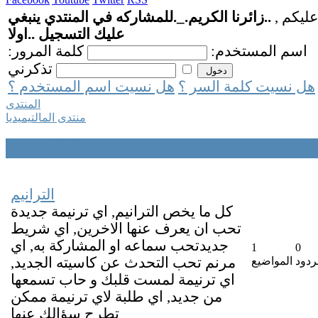
عليكم ,
..زائرنا الكريم._.للمشاركه في المنتدي ينبغي
عليك التسجيل ..اولا
اسم المستخدم:
كلمة المرور:
تذكرني
هل نسيت كلمة السر ؟
هل نسيت اسم المستخدم ؟
المنتدى
منتدى المالتيميديا
منتدى المالتيميديا
الترانيم
كل ما يخص الترانيم, اي ترنيمة جديدة
تحب ان يعرف عنها الاخرين, اي شريط
جديدتحب سماعه او المشاركة به, اي
1
0
ردود
المواضيع
مرنم تحب التحدث عن كاسيته الجديد,
اي ترنيمة لمست قلبك و حاب تسمعها
من جديد, اي طلبة لاي ترنيمة ممكن
تطرح سؤالك عنها