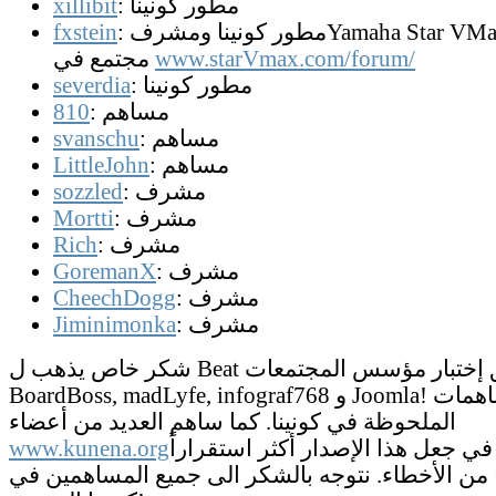
: مطور كونينا
xillibit
: مطور كونينا ومشرفYamaha Star VMax أكبر
fxstein
www.starVmax.com/forum/
مجتمع في
: مطور كونينا
severdia
: مساهم
810
: مساهم
svanschu
: مساهم
LittleJohn
: مشرف
sozzled
: مشرف
Mortti
: مشرف
Rich
: مشرف
GoremanX
: مشرف
CheechDogg
: مشرف
Jiminimonka
شكر خاص يذهب ل Beat و فريق إختبار مؤسس المجتمعات,
BoardBoss, madLyfe, infograf768 و Joomla! للمساهمات
الملحوظة في كونينا. كما ساهم العديد من أعضاء
ي جعل هذا الإصدار أكثر استقراراً
www.kunena.org
ا من الأخطاء. نتوجه بالشكر الى جميع المساهمين في