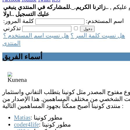
 عليكم ,
..زائرنا الكريم._.للمشاركه في المنتدي ينبغي
عليك التسجيل ..اولا
اسم المستخدم:
كلمة المرور:
تذكرني
هل نسيت كلمة السر ؟
هل نسيت اسم المستخدم ؟
المنتدى
أسماء الفريق
 مفتوح المصدر مثل كونينا يتطلب التفاني واستثمار
ت الشخصي من مختلف المساهمين. هذا الإصدار من
منتدى كونينا أصبح ممكناً بجهود المساهمين التالية :
: مطور كونينا
Matias
: مطور كونينا
coder4life