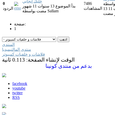
خليك إيجابي
0
7486
بدأ الموضوع 13 سنوات 11 شهور
المشاهدات
الردود
13 سنوات 11
Sallam
بواسطة
مضت
 مضت
صفحة:
1
المنتدى
منتدى المالتيميديا
فلاشات و خلفيات كمبيوتر
الوقت لإنشاء الصفحة: 0.113 ثانية
بدعم من
منتدى كونينا
facebook
youtube
twitter
RSS