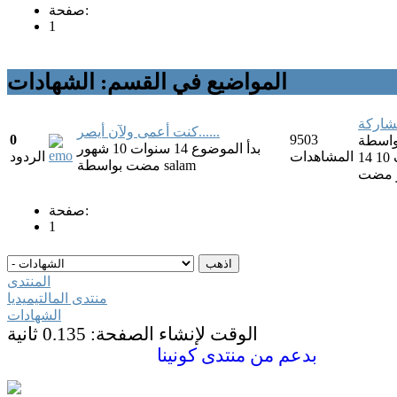
صفحة:
1
المواضيع في القسم: الشهادات
شاركة
كنت أعمى ولآن أيصر......
0
9503
بدأ الموضوع 14 سنوات 10 شهور
المشاهدات
الردود
14 سنوات 10
salam
بواسطة
مضت
 مضت
صفحة:
1
المنتدى
منتدى المالتيميديا
الشهادات
الوقت لإنشاء الصفحة: 0.135 ثانية
بدعم من
منتدى كونينا