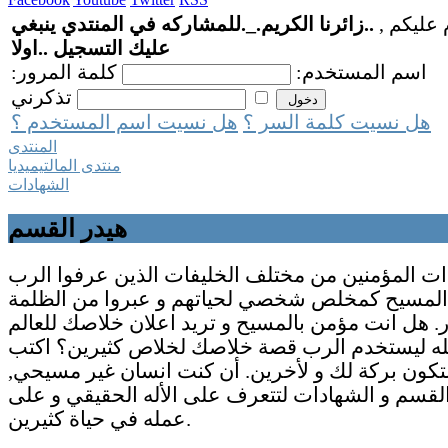
 عليكم ,
..زائرنا الكريم._.للمشاركه في المنتدي ينبغي
عليك التسجيل ..اولا
اسم المستخدم:
كلمة المرور:
تذكرني
هل نسيت كلمة السر ؟
هل نسيت اسم المستخدم ؟
المنتدى
منتدى المالتيميديا
الشهادات
هيدر القسم
ت المؤمنين من مختلف الخليفات الذين عرفوا الرب
لمسيح كمخلص شخصي لحياتهم و عبروا من الظلمة
ور. هل انت مؤمن بالمسيح و تريد اعلان خلاصك للعالم
ه ليستخدم الرب قصة خلاصك لخلاص كثيرين؟ اكتب
تكون بركة لك و لأخرين. أن كنت انسان غير مسيحي,
لقسم و الشهادات لتتعرف على الأله الحقيقي و على
عمله في حياة كثيرين.