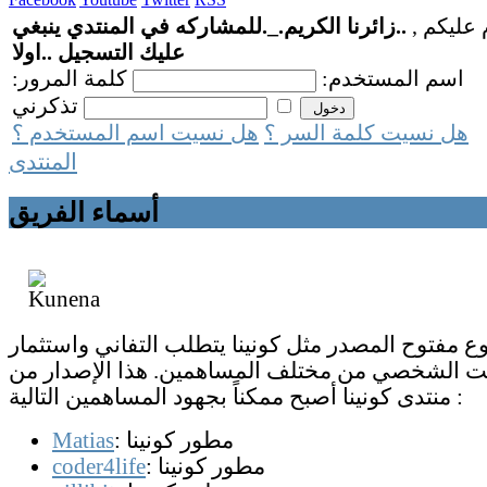
 عليكم ,
..زائرنا الكريم._.للمشاركه في المنتدي ينبغي
عليك التسجيل ..اولا
اسم المستخدم:
كلمة المرور:
تذكرني
هل نسيت كلمة السر ؟
هل نسيت اسم المستخدم ؟
المنتدى
أسماء الفريق
 مفتوح المصدر مثل كونينا يتطلب التفاني واستثمار
ت الشخصي من مختلف المساهمين. هذا الإصدار من
منتدى كونينا أصبح ممكناً بجهود المساهمين التالية :
: مطور كونينا
Matias
: مطور كونينا
coder4life