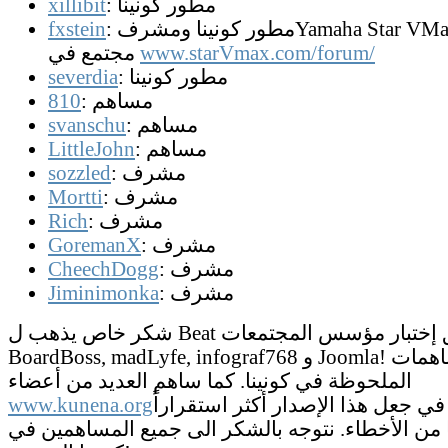
: مطور كونينا
xillibit
: مطور كونينا ومشرفYamaha Star VMax أكبر
fxstein
www.starVmax.com/forum/
مجتمع في
: مطور كونينا
severdia
: مساهم
810
: مساهم
svanschu
: مساهم
LittleJohn
: مشرف
sozzled
: مشرف
Mortti
: مشرف
Rich
: مشرف
GoremanX
: مشرف
CheechDogg
: مشرف
Jiminimonka
شكر خاص يذهب ل Beat و فريق إختبار مؤسس المجتمعات,
BoardBoss, madLyfe, infograf768 و Joomla! للمساهمات
الملحوظة في كونينا. كما ساهم العديد من أعضاء
ي جعل هذا الإصدار أكثر استقراراً
www.kunena.org
ا من الأخطاء. نتوجه بالشكر الى جميع المساهمين في