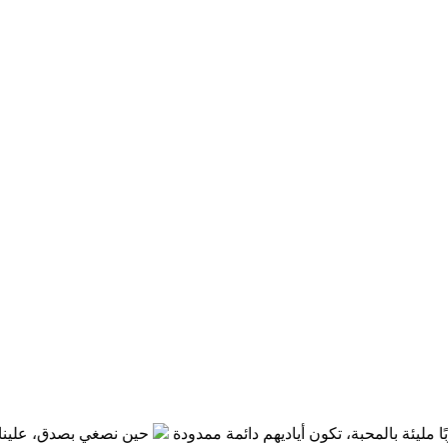
مليئة بالمحبة، تكون أياديهم دائمة ممدودة
حين نصغي بصدق، علينا أن ن