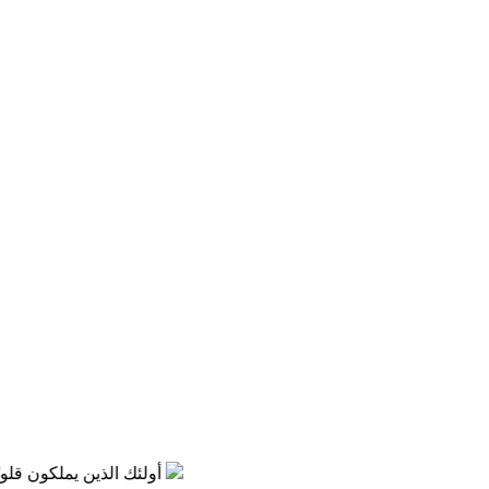
إن عناية الله أوضح من الشمس وأشعتها، في كل مكان في البراري والمدن والمسكونة، على الأرض وفي البحار أينما ذهبت تسمع شهادة ناطقة بهذه العناية الصارخة
أولئك الذين يملكون قلوبًا 