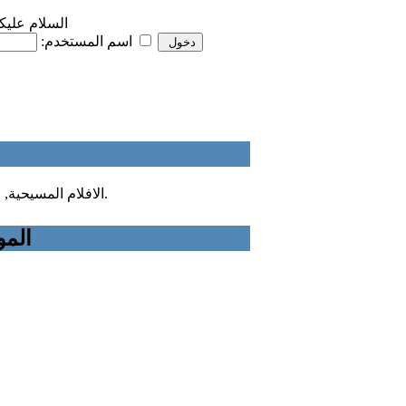
السلام عليك
تذكرني
اسم المستخدم:
الافلام المسيحية, افلام لمعجزات, افلام عظات و غيرها من الأفلام و المرئيات المسيحية.
المو