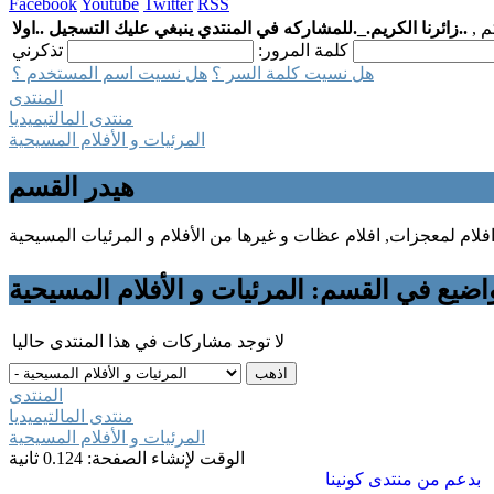
Facebook
Youtube
Twitter
RSS
م ,
..زائرنا الكريم._.للمشاركه في المنتدي ينبغي عليك التسجيل ..اولا
كلمة المرور:
هل نسيت كلمة السر ؟
هل نسيت اسم المستخدم ؟
المنتدى
منتدى المالتيميديا
المرئيات و الأفلام المسيحية
هيدر القسم
اضيع في القسم: المرئيات و الأفلام المسيحية
لا توجد مشاركات في هذا المنتدى حاليا
المنتدى
منتدى المالتيميديا
المرئيات و الأفلام المسيحية
الوقت لإنشاء الصفحة: 0.124 ثانية
بدعم من
منتدى كونينا