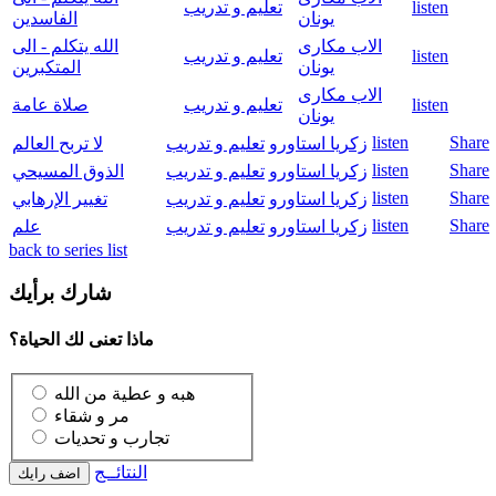
listen
تعليم و تدريب
يونان
الفاسدين
الاب مكارى
الله يتكلم - الى
listen
تعليم و تدريب
يونان
المتكبرين
الاب مكارى
listen
تعليم و تدريب
صلاة عامة
يونان
listen
Share
زكريا استاورو
تعليم و تدريب
لا تربح العالم
listen
Share
زكريا استاورو
تعليم و تدريب
الذوق المسيحي
listen
Share
زكريا استاورو
تعليم و تدريب
تغيير الإرهابي
listen
Share
زكريا استاورو
تعليم و تدريب
علم
back to series list
شارك برأيك
ماذا تعنى لك الحياة؟
هبه و عطية من الله
مر و شقاء
تجارب و تحديات
النتائــج