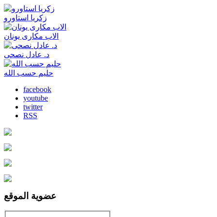
زكريا استاورو
الاب مكارى يونان
د. عادل نصحى
حليم حسب الله
facebook
youtube
twitter
RSS
عضوية الموقع