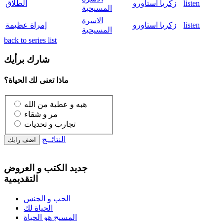
listen
زكريا استاورو
الطلاق
المسيحية
الاسرة
listen
زكريا استاورو
إمراة عظيمة
المسيحية
back to series list
شارك برأيك
ماذا تعنى لك الحياة؟
هبه و عطية من الله
مر و شقاء
تجارب و تحديات
النتائــج
جديد الكتب و العروض
التقديمية
الحب و الجنس
الحياة لك
المسيح هو الحياة