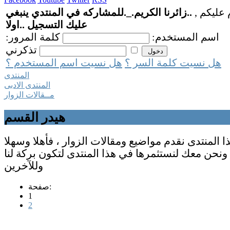
 عليكم ,
..زائرنا الكريم._.للمشاركه في المنتدي ينبغي
عليك التسجيل ..اولا
اسم المستخدم:
كلمة المرور:
تذكرني
هل نسيت كلمة السر ؟
هل نسيت اسم المستخدم ؟
المنتدى
المنتدى الادبى
مــقالات الزوار
هيدر القسم
 المنتدى نقدم مواضيع ومقالات الزوار ، فأهلا وسهلا
ونحن معك لنستثمرها في هذا المنتدى لتكون بركة لنا
وللآخرين
صفحة:
1
2