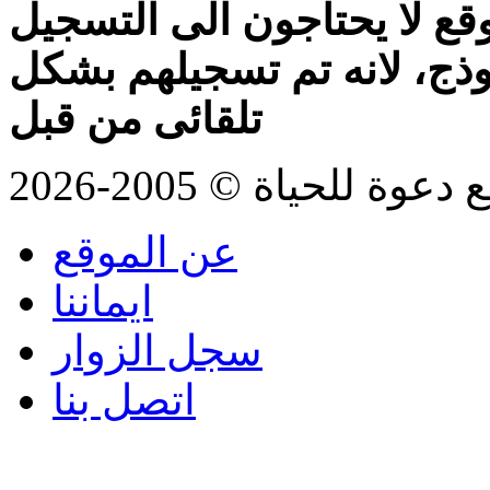
قع لا يحتاجون الى التسجيل
موذج، لانه تم تسجيلهم بشكل
تلقائى من قبل
للحياة © 2005-2026
عن الموقع
ايماننا
سجل الزوار
اتصل بنا