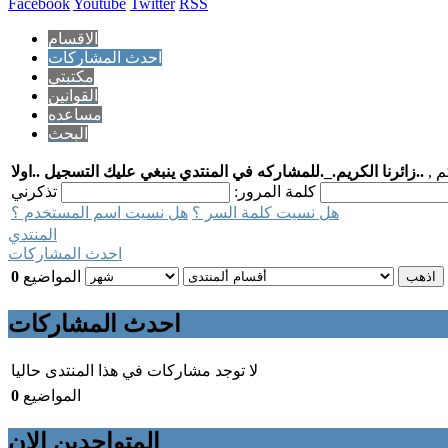
Facebook
Youtube
Twitter
RSS
الاقسام
احدث المشاركات
مكتبتي
القوانين
مساعده
البحث
م ,
..زائرنا الكريم._.للمشاركه في المنتدي ينبغي عليك التسجيل ..اولا
كلمة المرور:
هل نسيت كلمة السر ؟
هل نسيت اسم المستخدم ؟
المنتدي
احدث المشاركات
المواضيع
0
احدث المشاركات
لا توجد مشاركات في هذا المنتدى حاليا
المواضيع
0
المتواجدين الان