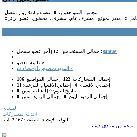
مجموع المتواجدين ::
0
أعضاء و
352
زوار متصل
سامي :::
مدير الموقع
,
مشرف عام
,
مشرف
,
محظور
,
عضو
,
زائر
منتدى دعوة للحياة إحصائيات المنتدى
samuel
آخر عضو مسجل:
إجمالي المستخدمين:
12
|
قائمة العضو »
المزيد بخصوص الإحصاءات »
إجمالي المشاركات:
122
|
إجمالي المواضيع:
106
إجمالي الأقسام:
4
|
إجمالي الأقسام الفرعية:
11
بتاريخ اليوم:
0
|
أنشأت أمس:
0
إجمالي الردود اليوم:
0
|
إجمالي الردود أمس:
0
المنتدي
احدث المشاركات
الوقت لإنشاء الصفحة: 2.167 ثانية
بدعم من
منتدى كونينا