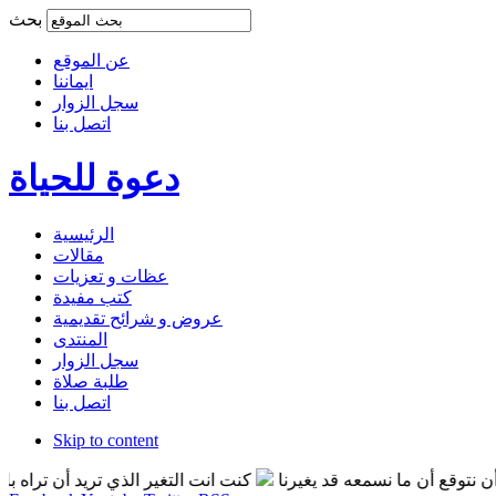
بحث
عن الموقع
ايماننا
سجل الزوار
اتصل بنا
دعوة للحياة
الرئيسية
مقالات
عظات و تعزيات
كتب مفيدة
عروض و شرائح تقديمية
المنتدى
سجل الزوار
طلبة صلاة
اتصل بنا
Skip to content
قع أن ما نسمعه قد يغيرنا
كنت انت التغير الذي تريد أن تراه بالعالم