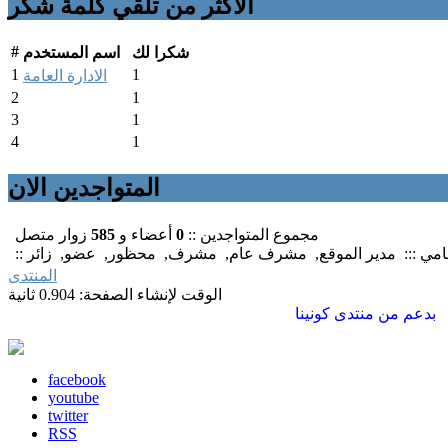
الأكثر من تلقي كلمة شكر
#
شكرا لك
اسم المستخدم
1
1
الادارة العامة
2
1
3
1
4
1
المتواجدين الان
مجموع المتواجدين ::
0
أعضاء و
585
زوار متصل
سامي :::
مدير الموقع
,
مشرف عام
,
مشرف
,
محظور
,
عضو
,
زائر
المنتدى
الوقت لإنشاء الصفحة: 0.904 ثانية
بدعم من
منتدى كونينا
facebook
youtube
twitter
RSS