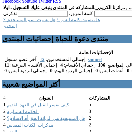
Facebook
Youtube
Twitter
RSS
م ,
..زائرنا الكريم._.للمشاركه في المنتدي ينبغي عليك التسجيل ..اولا
كلمة المرور:
هل نسيت كلمة السر ؟
هل نسيت اسم المستخدم ؟
المنتدى
منتدى دعوة للحياة إحصائيات المنتدى
الإحصائيات العامة
samuel
آخر عضو مسجل:
إجمالي المستخدمين:
12
ي المواضيع:
106
إجمالي الأقسام:
4
إجمالي الأقسام الفرعية:
11
:
0
أنشأت أمس:
0
إجمالي الردود اليوم:
0
إجمالي الردود أمس:
0
أكثر المواضيع شعبية
#
المشاركات
العنوان
1
5
كيف نفسر القتل في العهد القديم
2
3
الحكمة السماوية
3
2
هل المسيحية هي الديانة الحق أم الإسلام؟
4
2
مذكرات الكتاب المقدس
5
2
الحذر