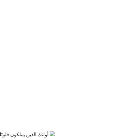
إن عناية الله أوضح من الشمس وأشعتها، في كل مكان في البراري والمدن والمسكونة، على الأرض وفي البحار أينما ذهبت تسمع شهادة ناطقة بهذه العناية الصارخة
أولئك الذين يملكون قلوبًا ملي