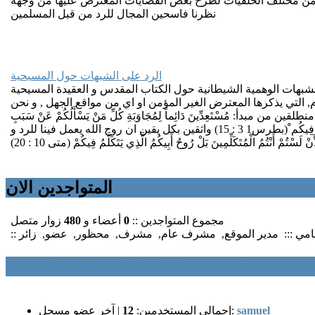
من مختلف الخلفيات لطرح بعض القضايات المعترض عليها من وجهة
نظرنا فاسحين المجال للرد من قبل المسلمين
الرد على الشبهات حول المسيحية
شبهات الوهمية الشيطانية حول الكتاب المقدس و العقيدة المسيحية
 التي يذكرها المعترض الغير المؤمن او اي من مواقع الجهل , و نحن
لقين من مبدأ: مُسْتَعِدِّينَ دَائِماً لِمُجَاوَبَةِ كُلِّ مَنْ يَسْأَلُكُمْ عَنْ سَبَبِ
الرَّجَاءِ الَّذِي فِيكُم ْ(بطرس1 3 : 15) واثقين بكل يقين ان روح الله يعمل فينا للرد و
لَسْتُمْ أَنْتُمُ الْمُتَكَلِّمِينَ بَلْ رُوحُ أَبِيكُمُ الَّذِي يَتَكَلَّمُ فِيكُمْ (متى 10 : 20)
المتواجدين الان
مجموع المتواجدين ::
0
أعضاء و
480
زوار متصل
سامي :::
مدير الموقع
,
مشرف عام
,
مشرف
,
محظور
,
عضو
,
زائر
منتدى دعوة للحياة إحصائيات المنتدى
samuel
آخر عضو مسجل:
إجمالي المستخدمين:
12
|