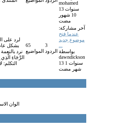
الردود
المواضيع
المنتدى 
mohamed
13 سنوات
10 شهور
مضت
آخر مشاركة:
عندما فتح
لرد على ال
موضوع جديد
65
3
...
بشكل عام,
الردود
المواضيع
بواسطة
نرد بالنعمة منط
dawndickson
13 سنوات 1
التكلم: لأَنْ 
شهر مضت
:: الوان الا