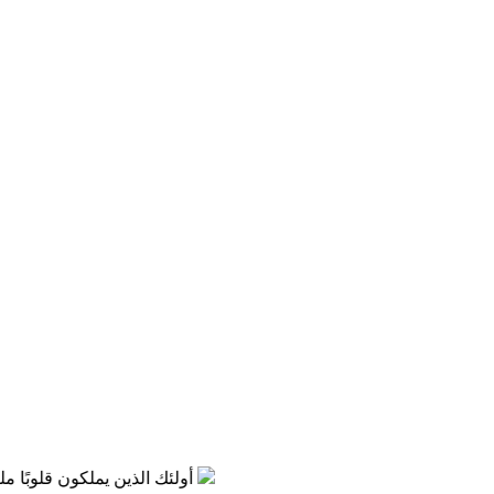
إن عناية الله أوضح من الشمس وأشعتها، في كل مكان في البراري والمدن والمسكونة، على الأرض وفي البحار أينما ذهبت تسمع شهادة ناطقة بهذه العناية الصارخة
أولئك الذين يملكون قلوبًا مليئة بالم