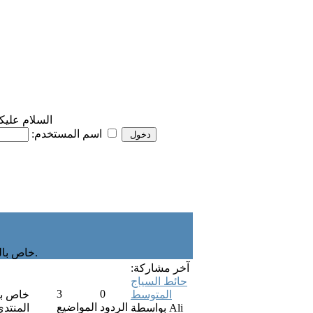
السلام عليك
تذكرني
اسم المستخدم:
خاص بالمواضيع و النقاشات العامة التي لا تتجدول في اي من الاقسام الاخرى.
آخر مشاركة:
حائط السياج
3
0
المتوسط
خاص بأخ
الردود
المواضيع
Ali
بواسطة
المنتدى