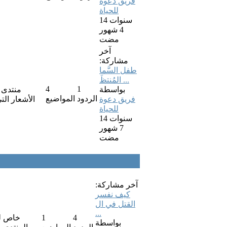
فريق دعوة
للحياة
14 سنوات
4 شهور
مضت
آخر
مشاركة:
طفل السَّما
المُنتظَ ...
4
1
بواسطة
منتدى 
الردود
المواضيع
فريق دعوة
الأشعار الت
للحياة
14 سنوات
7 شهور
مضت
آخر مشاركة:
كيف نفسر
القتل في ال
...
4
1
خاص لل
بواسطة