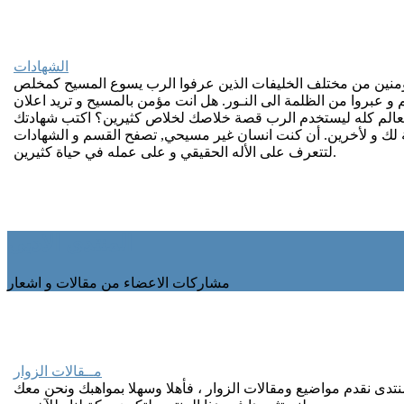
الشهادات
منين من مختلف الخليفات الذين عرفوا الرب يسوع المسيح كمخلص
 عبروا من الظلمة الى النـور. هل انت مؤمن بالمسيح و تريد اعلان
الم كله ليستخدم الرب قصة خلاصك لخلاص كثيرين؟ اكتب شهادتك
 لك و لأخرين. أن كنت انسان غير مسيحي, تصفح القسم و الشهادات
لتتعرف على الأله الحقيقي و على عمله في حياة كثيرين.
المنتدى الادبى
مشاركات الاعضاء من مقالات و اشعار
مــقالات الزوار
نتدى نقدم مواضيع ومقالات الزوار ، فأهلا وسهلا بمواهبك ونحن معك