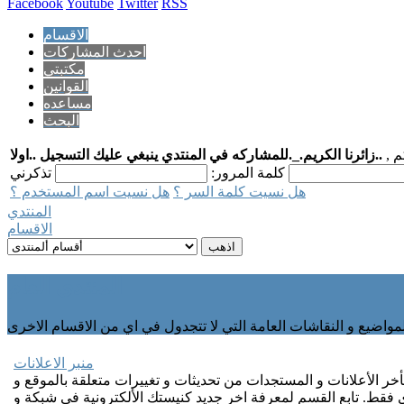
Facebook
Youtube
Twitter
RSS
الاقسام
احدث المشاركات
مكتبتي
القوانين
مساعده
البحث
م ,
..زائرنا الكريم._.للمشاركه في المنتدي ينبغي عليك التسجيل ..اولا
كلمة المرور:
هل نسيت كلمة السر ؟
هل نسيت اسم المستخدم ؟
المنتدي
الاقسام
المنتدى العام
منبر الاعلانات
ر الأعلانات و المستجدات من تحديثات و تغييرات متعلقة بالموقع و
 فقط. تابع القسم لمعرفة اخر جديد كنيستك الألكترونية في شبكة و