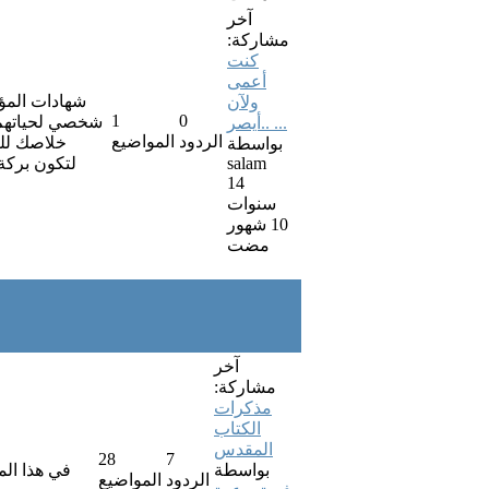
آخر
مشاركة:
كنت
أعمى
شهادات المؤ
ولآن
1
0
شخصي لحياتهم و
أيصر.. ...
الردود
المواضيع
خلاصك للع
بواسطة
salam
لتكون بركة
14
سنوات
10 شهور
مضت
آخر
مشاركة:
مذكرات
الكتاب
المقدس
28
7
بواسطة
في هذا الم
الردود
المواضيع