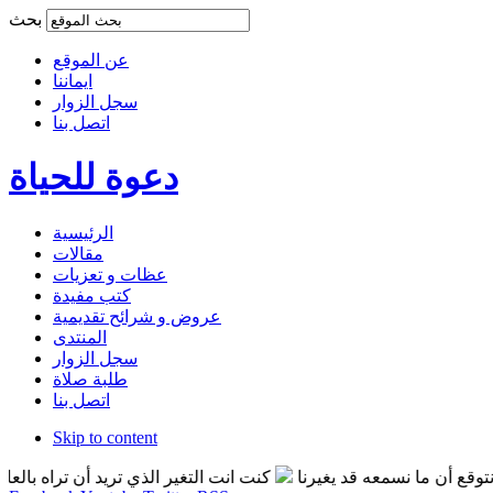
بحث
عن الموقع
ايماننا
سجل الزوار
اتصل بنا
دعوة للحياة
الرئيسية
مقالات
عظات و تعزيات
كتب مفيدة
عروض و شرائح تقديمية
المنتدى
سجل الزوار
طلبة صلاة
اتصل بنا
Skip to content
ما نسمعه قد يغيرنا
كنت انت التغير الذي تريد أن تراه بالعالم
انت 