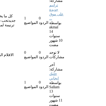
مشاركة:
ترانيم
جديدة
على موق
كل ما يخ
1
0
...
جديدتحب سم
الردود
المواضيع
بواسطة
ترنيمة لم
akmal
14
سنوات
10 شهور
مضت
لا توجد
0
0
الافلام ا
مشاركات
الردود
المواضيع
آخر
مشاركة:
خليك
إيجابي
1
0
بواسطة
الردود
المواضيع
Sallam
13
سنوات
11 شهور
مضت