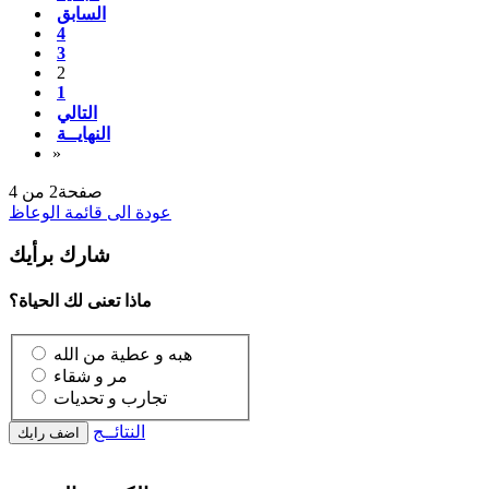
السابق
4
3
2
1
التالي
النهايــة
»
صفحة2 من 4
عودة الى قائمة الوعاظ
شارك برأيك
ماذا تعنى لك الحياة؟
هبه و عطية من الله
مر و شقاء
تجارب و تحديات
النتائــج