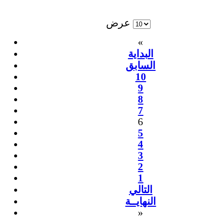
عرض
«
البداية
السابق
10
9
8
7
6
5
4
3
2
1
التالي
النهايــة
»