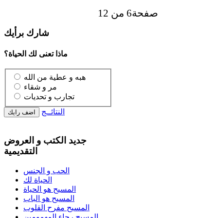
صفحة6 من 12
شارك برأيك
ماذا تعنى لك الحياة؟
هبه و عطية من الله
مر و شقاء
تجارب و تحديات
النتائــج
جديد الكتب و العروض
التقديمية
الحب و الجنس
الحياة لك
المسيح هو الحياة
المسيح هو الباب
المسيح مفرح القلوب
المسيح رجاء المهمومين