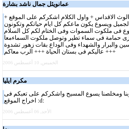
عمانويئل جمال ناشد بشارة
+ بسم الثالوث الاقداس + واول الكلام اشكركم على الموقع
لجميل ويسوع يكون ماعكم كل ايام حياتكم وتكونون
ع فى ملكوت السموات وفى الختام لكم كل السلام
ى حمامة فى سماء تطير وتوصل ملكوت السماءمعا
ين والبرار والشهداء وفى الوداع بقات زهور تشدوة
عاليكم فى بستان الحياة +++ الرب معاكم +++
الخميس, 10 أغسطس 2006
مكرم ايليا
نا ومخلصنا يسوع المسيح واشكركم على تعبكم فى
اخراج الموقع :d:
الأحد, 06 أغسطس 2006