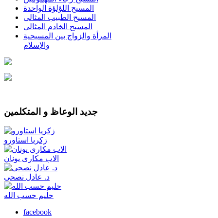
المسيح اللؤلؤة الواحدة
المسيح الطبيب المثالى
المسيح الخادم المثالى
المرأة والزواج بين المسيحية
والإسلام
جديد الوعاظ و المتكلمين
زكريا استاورو
الاب مكارى يونان
د. عادل نصحى
حليم حسب الله
facebook