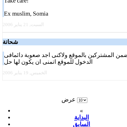
Take care!
Ex muslim, Somia
السبت, 21 يناير 2006
شحاتة
ضمن المشتركين بالموقع ولاكنى اجد صعوبة دائمافى
الدخول للموقع اتمنى ان يكون لها حل
الخميس, 19 يناير 2006
عرض
«
البداية
السابق