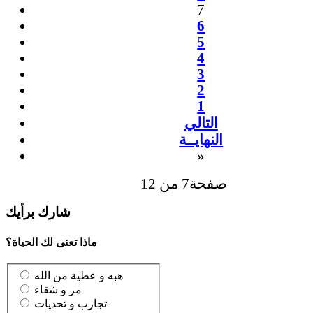
7
6
5
4
3
2
1
التالي
النهايــة
»
صفحة7 من 12
شارك برأيك
ماذا تعنى لك الحياة؟
هبه و عطية من الله
مر و شقاء
تجارب و تحديات