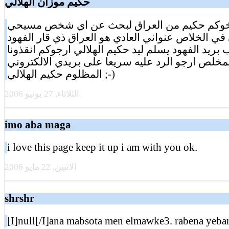
حكيم موزان الهلالي
اخوكم حكيم من العراق لبحث عن اي شخص مسيحي
ي الخلاص عنواني العادي هو العراق ذي قار الفهود
بريد الفهود يسلم ليد حكيم الهلالي ارجوكم انقذونا
مخلص ارجو الرد عليه سريعا على بريدي الالكتروني
المظلوم حكيم الهلالي ;-)
الثلاثاء, 27 يونيو 2006
imo aba maga
i love this page keep it up i am with you ok.
الاثنين, 22 مايو 2006
shrshr
[I]null[/I]ana mabsota men elmawke3. rabena yeba