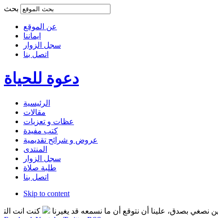
بحث
عن الموقع
ايماننا
سجل الزوار
اتصل بنا
دعوة للحياة
الرئيسية
مقالات
عظات و تعزيات
كتب مفيدة
عروض و شرائح تقديمية
المنتدى
سجل الزوار
طلبة صلاة
اتصل بنا
Skip to content
صدق، علينا أن نتوقع أن ما نسمعه قد يغيرنا
كنت انت التغير الذي تر