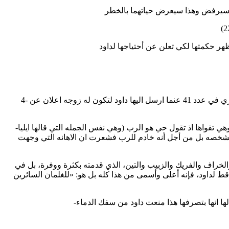
4- سجدت : لتظهر طاعتها له,وسجدت مره أخري في عدد 41 عنما ارسل اليها داود لتكون له زوجه اعلان عن
-في عدد26 تظهر صفه جميله في شخصيتها وهي تقواها اذ تقول حي هو الرب (وهي نفس الجمله التي قالها ايليا
شخصه بل من أجل أنه خادم للرب فشعرت ان الاهانه التي وجهت
والخراف والفريك والزبيب والتين، الذي قدمته بكثرة ووفرة، بل في
 قط لداود، فإنه أعلى وأسمى من هذا كله بل هو: «للغلمان السائرين