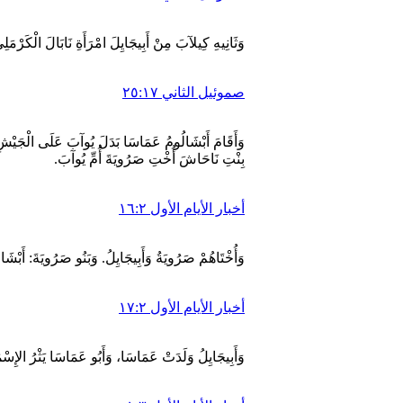
وَثَانِيهِ كِيلآبَ مِنْ أَبِيجَايِلَ امْرَأَةِ نَابَالَ الْكَرْمَل
صموئيل الثاني ٢٥:١٧
وَأَقَامَ أَبْشَالُومُ عَمَاسَا بَدَلَ يُوآبَ عَلَى الْجَيْشِ.
بِنْتِ نَاحَاشَ أُخْتِ صَرُويَةَ أُمِّ يُوآبَ.
أخبار الأيام الأول ١٦:٢
وَأُخْتَاهُمْ صَرُويَةُ وَأَبِيجَايِلُ. وَبَنُو صَرُويَةَ: أَبْشَ
أخبار الأيام الأول ١٧:٢
وَأَبِيجَايِلُ وَلَدَتْ عَمَاسَا، وَأَبُو عَمَاسَا يَثْرُ الإِسْم