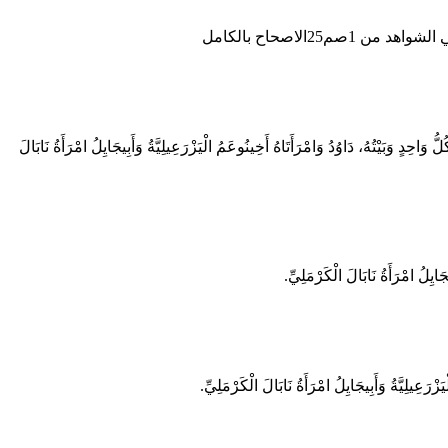
م25الاصحاح بالكامل
احِدٍ وَبَيْتُهُ، دَاوُدُ وَامْرَأَتَاهُ أَخِينُوعَمُ الْيَزْرَعِيلِيَّةُ وَأَبِيجَايِلُ امْرَأَةُ نَابَالَ
جَايِلُ امْرَأَةُ نَابَالَ الْكَرْمَلِيِّ.
ْرَعِيلِيَّةُ وَأَبِيجَايِلُ امْرَأَةُ نَابَالَ الْكَرْمَلِيِّ.