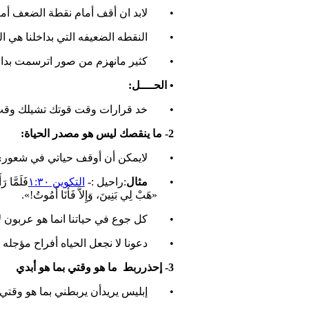
• لابد ان أقف أمام نقطة الضعف أمام 
• النقطه الضعيفه التي بداخلنا هي ال
• كثير مانهزم من صور اترسمت بداخ
•
الحــــل:
• خد قرارات وقت قوتك تشيلك وقت
2- ما ينقصك ليس هو مصدر الحياة:
• لايمكن أن أوقف حياتي في شعوري
•
مثال
:راحيل :-
التكوين ١:٣٠
فَلَمَّا ر
«هَبْ لِي بَنِينَ، وَإِلاَّ فَأَنَا أَمُوتُ!».
• كل جوع في حياتنا انما هو عربون لا
• دعونا لا نجعل الحياه أفراح مؤجله
3- إحذرربط ما هو وقتي بما هو أبدي
• إبليس يريدأن يربطني بما هو وقتي 