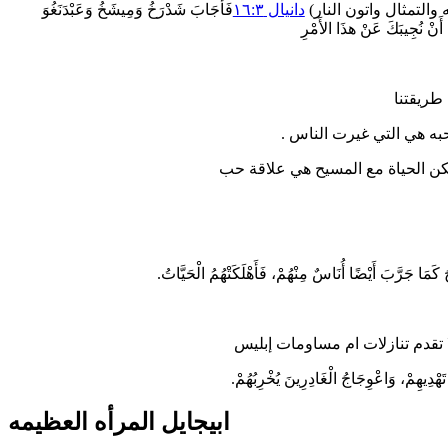
 والتمثال واتون النار)
دانيال ١٦:٣
فَأَجَابَ شَدْرَخُ وَمِيشَخُ وَعَبْدَنَغُوَ
َا أَنْ نُجِيبَكَ عَنْ هذَا الأَمْرِ
طريقتنا
ه هي التي غيرت الناس .
 الحياة مع المسيح هي علاقة حب
 كَمَا جَرَّبَ أَيْضًا أُنَاسٌ مِنْهُمْ، فَأَهْلَكَتْهُمُ الْحَيَّاتُ.
تقدم تنازلات ام مساومات إبليس
َهْدِيهِمْ، وَاعْوِجَاجُ الْغَادِرِينَ يُخْرِبُهُمْ.
ابيجايل المرأه العظيمه