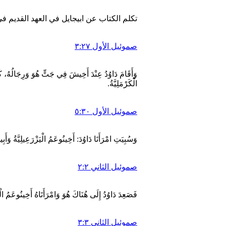
تكلم الكتاب عن ابيجايل في العهد القديم في الشواهد من 1ص
صموئيل الأول ٣:٢٧
وَأَقَامَ دَاوُدُ عِنْدَ أَخِيشَ فِي جَتٍّ هُوَ وَرِجَالُهُ، كُلُّ وَ
الْكَرْمَلِيَّةُ.
صموئيل الأول ٥:٣٠
وَسُبِيَتِ امْرَأَتَا دَاوُدَ: أَخِينُوعَمُ الْيَزْرَعِيلِيَّةُ وَأَبِي
صموئيل الثاني ٢:٢
فَصَعِدَ دَاوُدُ إِلَى هُنَاكَ هُوَ وَامْرَأَتَاهُ أَخِينُوعَمُ الْيَز
صموئيل الثاني ٣:٣