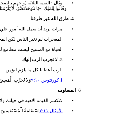
•
مثال
: الفتيه الثلاثه (واجهم بالضجه
وَقَالُوا لِلمَلِكِ: «يَا نَبُوخَذْنَصَّرُ، لاَ يَلْزَمُن
4- طرق الله غير طرقنا
• مرات نريد أن يعمل الله أمور علي 
• المعجزات لم تغير الناس لكن المحب
• الحياة مع المسيح ليست مطامع لكن
•
5- لا تجرب الرب إلهك
• الرب أعطانا كل ما يلزم لنؤمن
•
1 كورنثوس ٩:١٠
وَلاَ نُجَرِّبِ الْمَسِيحَ
6- المساومه
• لاتكسر القيمه الاهيه في حياتك ولا 
•
الأمثال ٣:١١
اِسْتِقَامَةُ الْمُسْتَقِيمِينَ ت