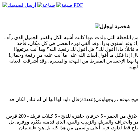
شخصية ابيجايل
- معنى الكلمة «أبيجايل» بهجة أبيها، ويبدو أنه من اللحظة التي ولدت فيها كانت أشبه الكل بالقمر الجميل الذي رآه
اء وقد استوى بدرا، وقد ألقى نوره الفضي في كل مكان، فأخذ
قائلاً: ماذا أقول لك؟ هل أقول لك رفعك الله؟ وها أنت مرتفع!!
! إذا فكل ما أقول أبقاك الله على ما أنت عليه من رفعة وجمال!
ليها بهذا الإحساس المفرط من البهجة والمسرة، وقد أشرقت العناية
بهية
شجاعه :(عدد18)تبادر بالذهاب الي داود لتصحيح موقف زوجهاوفي(عدد34)قال داود لها انها ان لم تبادر لكان قد
كريمه :آخذت من كل شيء بوفره 200رغيف-2زق من الخمر - 5 خرفان جاهزه للذبح - 5 كيلات فريك - 200 قرص
خمر والخراف والفريك والزبيب والتين، الذي قدمته بكثرة ووفرة، بل
يصلح قط لداود، فإنه أعلى وأسمى من هذا كله بل هو: «للغلمان