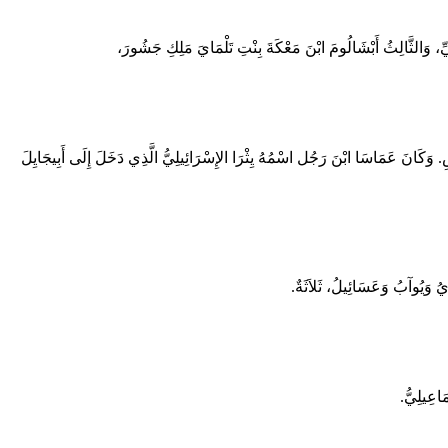
ِيِّ، وَالثَّالِثُ أَبْشَالُومَ ابْنَ مَعْكَةَ بِنْتِ تَلْمَايَ مَلِكِ جَشُورَ،
 وَكَانَ عَمَاسَا ابْنَ رَجُل اسْمُهُ يِثْرَا الإِسْرَائِيلِيُّ الَّذِي دَخَلَ إِلَى أَبِيجَايِلَ
ايُ وَيُوآبُ وَعَسَائِيلُ، ثَلاَثَةٌ.
َاعِيلِيُّ.