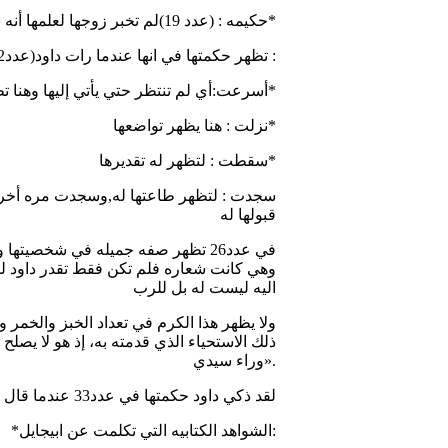
حكيمه : (عدد 19)لم تخبر زوجها لعلمها أنه سيرفض وهذا سيعرض حياتهما بالخطر*
(عدد22)تظهر حكمتها في انها عندما رات داود :
أسرعت:أي لم تنتظر حتي يأتي إليها وهنا تظهر حكمتها لكي تعلن عن أحتياجها لداود*
نزلت : هنا يظهر تواضعها*
سقطت : لتظهر له تقديرها*
قبولها له
وهي كانت شعاره فلم تكن فقط تقدر داود ل
اليه ليست له بل للرب
ولا يظهر هذا الكرم في تعداد الخبز والخمر 
ذلك الاستحياء الذي قدمته به، إذ هو لا يصلح
وراء سيدي».
-لقد ذكي داود حكمتها في عدد33 عندما قال لها انها بتصرفها هذا منعت داود من سفك الدماء
*الشواهد الكتابيه التي تكلمت عن ابيجايل: