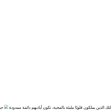
ن يملكون قلوبًا مليئة بالمحبة، تكون أياديهم دائمة ممدودة
حين نصغي ب