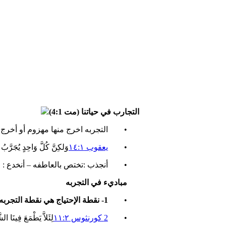
التجارب في حياتنا (مت 4:1)
• التجربه اخرج منها مهزوم أو أخرج 
•
يعقوب ١٤:١
وَلكِنَّ كُلَّ وَاحِدٍ يُجَرَّبُ 
• أنجذب :تختص بالعاطفه – أنخدع : 
مباديء في التجربه
•
1- نقطة الإحتياج هي نقطة التجربه
•
2 كورنثوس ١١:٢
لِئَلاَّ يَطْمَعَ فِينَا الش