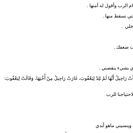
الرب وأقول له أمنها .
تي نسقط منها .
لي .
 ضعفك .
 بشيء ينقصني .
َأَتْ رَاحِيلُ أَنَّهَا لَمْ تَلِدْ لِيَعْقُوبَ، غَارَتْ رَاحِيلُ مِنْ أُخْتِهَا، وَقَالَتْ لِيَعْقُوبَ:
حتياجنا للرب
وينسيني ماهو أبدي