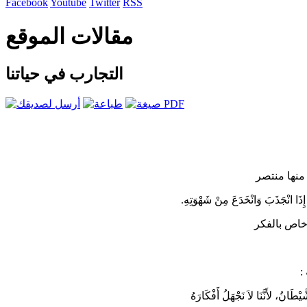
Facebook
Youtube
Twitter
RSS
مقالات الموقع
التجارب في حياتنا
منها منتصر
إِذَا انْجَذَبَ وَانْخَدَعَ مِنْ شَهْوَتِهِ.
خاص بالفكر
:
َّيْطَانُ، لأَنَّنَا لاَ نَجْهَلُ أَفْكَارَهُ